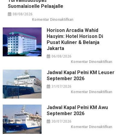
Turvallisuusopas
aloitusbonukset
Suomalaiselle Pelaajalle
08/08/2026
pada
Komentar Dinonaktifkan
Nettikasinot
tervetuliaisbonuksella
Horison Arcadia Wahid
–
turvallisuusopas
Hasyim: Hotel Horison Di
suomalaiselle
pelaajalle
Pusat Kuliner & Belanja
Jakarta
06/08/2026
pada
Komentar Dinonaktifkan
Horison
Arcadia
Jadwal Kapal Pelni KM Leuser
Wahid
Hasyim:
September 2026
Hotel
Horison
31/07/2026
di
Pusat
pada
Komentar Dinonaktifkan
Kuliner
Jadwal
&
Kapal
Belanja
Pelni
Jakarta
KM
Jadwal Kapal Pelni KM Awu
Leuser
September 2026
September
2026
30/07/2026
pada
Komentar Dinonaktifkan
Jadwal
Kapal