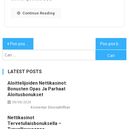
Continue Reading
Navigasi
Pos-pos lama
Pos-pos baru
pos
Cari
untuk:
LATEST POSTS
Aloittelijoiden Nettikasinot:
Bonusten Opas Ja Parhaat
Aloitusbonukset
08/08/2026
pada
Komentar Dinonaktifkan
Aloittelijoiden
nettikasinot:
Nettikasinot
bonusten
opas
Tervetuliaisbonuksella –
ja
parhaat