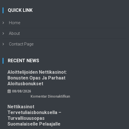
QUICK LINK
Home
About
Contact Page
RECENT NEWS
Aloittelijoiden Nettikasinot:
Bonusten Opas Ja Parhaat
Aloitusbonukset
08/08/2026
pada
Komentar Dinonaktifkan
Aloittelijoiden
nettikasinot:
Nettikasinot
bonusten
opas
Tervetuliaisbonuksella –
ja
parhaat
Turvallisuusopas
aloitusbonukset
Suomalaiselle Pelaajalle