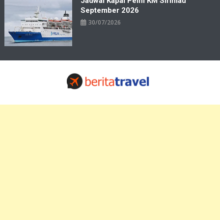
Jadwal Kapal Pelni KM Sirimau
September 2026
30/07/2026
Travelbiz
Situs Informasi Destinasi Wisata Resep Makanan, Kuliner, Jadwal
Tiket Pelni Ferry Kereta Lengkap