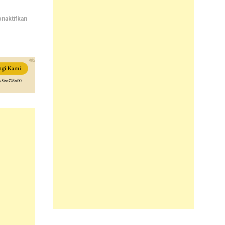
pada
naktifkan
Berlibur
di
Pulau
Muuido
yang
Indah