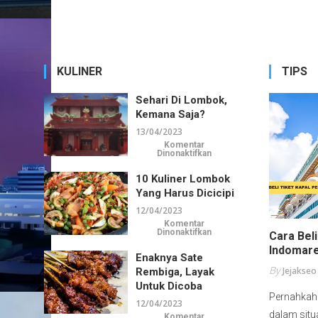
KULINER
TIPS
Sehari Di Lombok,
Kemana Saja?
13/04/2023
Komentar
pada
Dinonaktifkan
Sehari
di
10 Kuliner Lombok
Lombok,
Kemana
Yang Harus Dicicipi
Saja?
12/04/2023
Komentar
pada
Dinonaktifkan
Cara Beli
10
Kuliner
Indomare
Enaknya Sate
Lombok
Yang
By
Jejakseo
Rembiga, Layak
Harus
Dicicipi
Untuk Dicoba
Pernahkah
12/04/2023
dalam situ
Komentar