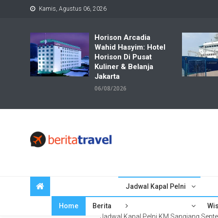
Skip
Kamis, Agustus 06, 2026
to
content
Horison Arcadia
Wahid Hasyim: Hotel
Horison Di Pusat
Kuliner & Belanja
Jakarta
06/08/2026
Travelbiz
Situs Informasi Destinasi Wisata Resep Makanan, Kuliner, Jad
Jadwal Kapal Pelni
Home
Berita
Wis
Jadwal Kapal Pelni KM Sangiang Sept