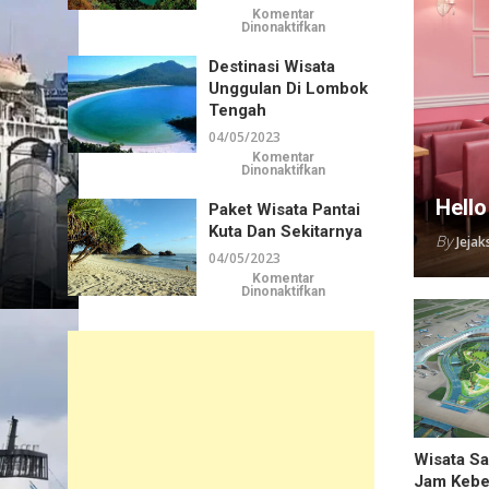
Komentar
pada
Dinonaktifkan
Aneka
Destinasi
Destinasi Wisata
Wisata
di
Unggulan Di Lombok
Kawasan
Rinjani
Tengah
04/05/2023
Komentar
pada
Dinonaktifkan
Destinasi
Wisata
Hello
Paket Wisata Pantai
Unggulan
di
Kuta Dan Sekitarnya
Lombok
By
Jeja
Tengah
04/05/2023
Komentar
pada
Dinonaktifkan
Paket
Wisata
Pantai
Kuta
dan
Sekitarnya
Wisata S
Jam Kebe