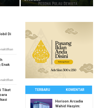
obil Di
pada
naktifkan
Tips
Rental
Mobil
ah
di
Bogor
g Enak
pada
naktifkan
Tips
Mengolah
Jengkol
i Tiket
TERBARU
KOMENTAR
yang
ecara
Enak
dan
ikasi
Empuk
Horison Arcadia
Wahid Hasyim: