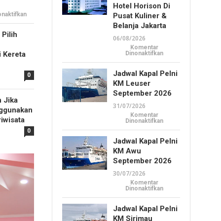
Hotel Horison Di
pada
naktifkan
Pusat Kuliner &
Tips
Belanja Jakarta
Cara
Beli
Pilih
Tiket
06/08/2026
Kapal
Komentar
Feri
pada
 Kereta
Dinonaktifkan
secara
Horison
Online
Arcadia
di
Wahid
Jadwal Kapal Pelni
Aplikasi
0
Hasyim:
Ferizy
KM Leuser
Hotel
Horison
September 2026
di
 Jika
Pusat
31/07/2026
Kuliner
nggunakan
&
Komentar
Belanja
iwisata
pada
Dinonaktifkan
Jakarta
Jadwal
0
Kapal
Pelni
Jadwal Kapal Pelni
KM
KM Awu
Leuser
September
September 2026
2026
30/07/2026
Komentar
pada
Dinonaktifkan
Jadwal
Kapal
Pelni
Jadwal Kapal Pelni
KM
KM Sirimau
Awu