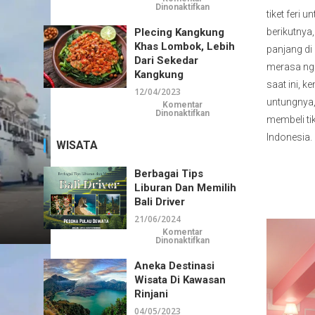
pada
Dinonaktifkan
tiket feri 
Enaknya
Sate
Plecing Kangkung
berikutnya
Rembiga,
Layak
Khas Lombok, Lebih
Untuk
panjang d
Dicoba
Dari Sekedar
merasa nge
Kangkung
saat ini, 
12/04/2023
untungnya, 
Komentar
pada
Dinonaktifkan
membeli tik
Plecing
Kangkung
Indonesia.
Khas
WISATA
Lombok,
Lebih
Dari
Sekedar
Berbagai Tips
Kangkung
Liburan Dan Memilih
Bali Driver
21/06/2024
Komentar
pada
Dinonaktifkan
Berbagai
Tips
Aneka Destinasi
Liburan
dan
Wisata Di Kawasan
Memilih
Bali
Rinjani
Driver
04/05/2023