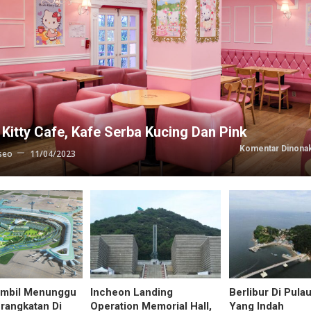
 Kitty Cafe, Kafe Serba Kucing Dan Pink
Komentar Dinonak
kseo
11/04/2023
ambil Menunggu
Incheon Landing
Berlibur Di Pula
rangkatan Di
Operation Memorial Hall,
Yang Indah