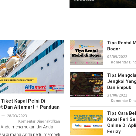
Tips Rental M
Bogor
02/09/2022
Komentar Dino
Tips Mengol
Jengkol Yan
Dan Empuk
31/08/2022
 Tiket Kapal Pelni Di
Komentar Dino
t Dan Alfamart + Panduan
Tips Cara Bel
28/03/2023
Kapal Feri S
pada
Komentar Dinonaktifkan
Online Di Apl
Cara
 Anda menemukan diri Anda
Beli
Ferizy
Tiket
asi di mana Anda perlu membeli
Kapal