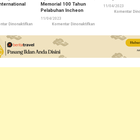
nternational
Memorial 100 Tahun
11/04/2023
Pelabuhan Incheon
Komentar Dino
11/04/2023
pada
pada
tar Dinonaktifkan
Komentar Dinonaktifkan
Wisata
Incheon
Sambil
Landing
Menunggu
Operation
Jam
Memorial
Keberangkatan
Hall,
di
Memorial
Incheon
100
International
Tahun
Airport
Pelabuhan
Incheon