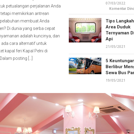
07/03/2022
Pelni
untuk petualangan perjalanan Anda
di
Komentar Dino
Indomaret
, tetapi memikirkan antrean
dan
Alfamart
Tips Langkah 
i pelabuhan membuat Anda
+
Panduan
Area Duduk
ri? Di dunia yang serba cepat
Ternyaman Di
kenyamanan adalah kuncinya, dan
Api
ada cara alternatif untuk
21/05/2021
et kapal feri Kapal Pelni di
 Dalam posting […]
5 Keuntungan
Berlibur Me
Sewa Bus Par
19/05/2021