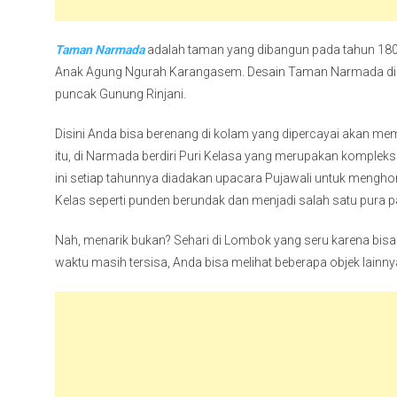
Taman Narmada
adalah taman yang dibangun pada tahun 18
Anak Agung Ngurah Karangasem. Desain Taman Narmada dib
puncak Gunung Rinjani.
Disini Anda bisa berenang di kolam yang dipercayai akan me
itu, di Narmada berdiri Puri Kelasa yang merupakan komplek
ini setiap tahunnya diadakan upacara Pujawali untuk menghor
Kelas seperti punden berundak dan menjadi salah satu pura p
Nah, menarik bukan? Sehari di Lombok yang seru karena bisa m
waktu masih tersisa, Anda bisa melihat beberapa objek lainny