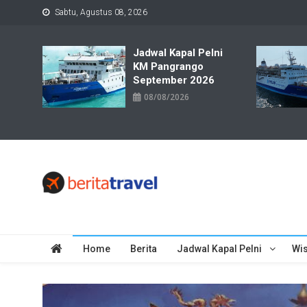
Skip
Sabtu, Agustus 08, 2026
to
content
Jadwal Kapal Pelni
KM Pangrango
September 2026
08/08/2026
Travelbiz
Situs Informasi Destinasi Wisata Resep Makanan, Kuliner, Jad
Home
Berita
Jadwal Kapal Pelni
Wis