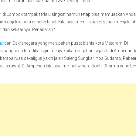
usim liburan dan tidak dalam waktu yang lama.
ri di Lombok tampak terlalu singkat namun tetap bisa memuaskan Anda
ilih objek wisata dengan tepat. Kita bisa memilih paket sehari menjelajah
 dan sekitarnya. Penasaran?
an
dan Cakranegara yang merupakan pusat bisnis kota Mataram. Di
angunan tua. Jika ingin menyaksikan serpihan sejarah di Ampenan, k
rapa ruas sekaligus yakni jalan Saleng Sungkar, Yos Sudarso, Pabea
at terawat. Di Ampenan kita bisa melihat wihara Bodhi Dharma yang ber