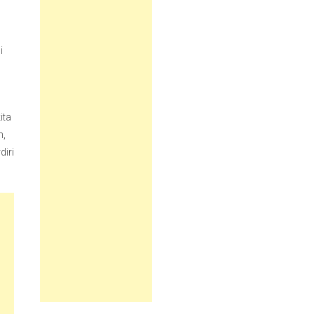
i
ita
n,
diri