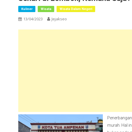
Kuliner
Wisata
Wisata Dalam Negeri
13/04/2023
Jejakseo
Penerbangan
murah. Hal i