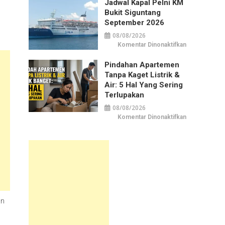
Pelni
Jadwal Kapal Pelni KM
KM
Bukit Siguntang
Bukit
Raya
September 2026
September
2026
08/08/2026
pada
Komentar Dinonaktifkan
Jadwal
Kapal
Pelni
Pindahan Apartemen
KM
Tanpa Kaget Listrik &
Bukit
Siguntang
Air: 5 Hal Yang Sering
September
2026
Terlupakan
08/08/2026
pada
Komentar Dinonaktifkan
Pindahan
Apartemen
tanpa
Kaget
Listrik
&
Air:
5
Hal
yang
Sering
Terlupakan
an