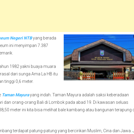
eum Negeri NTB
yang berada
useum ini menyimpan 7.387
kemarik.
tahun 1982 yakni buaya muara
rasal dari sunga Ama La HB itu
n tinggi 0,6 meter.
ke
Taman Mayura
yang indah. Taman Mayura adalah saksi keberadaan
ri dan orang-orang Bali di Lombok pada abad 19. Di kawasan seluas
38,50 meter ini kita bisa melihat bale kambang atau bangunan terapung d
mbang terdapat patung-patung yang bercirikan Muslim, Cina dan Jawa. 