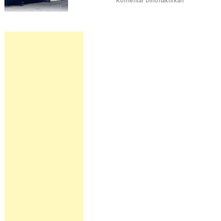
pada
Komentar Dinonaktifkan
Jadwal
Kapal
Pelni
KM
Sangiang
September
2026