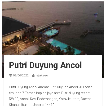
Putri Duyung Ancol
08/06/2022
Jejakseo
Putri Duyung Ancol Alamat Putri Duyung Ancol: Jl. Lodan
timur no.7 Taman impian jaya area Putri duyung resort,
RW.10, Ancol, Kec. Pademangan, Kota Jkt Utara, Daerah
Khusus Ibukota Jakarta 14410