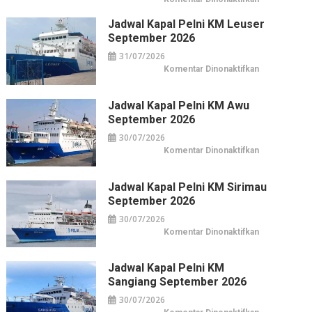
Horison
Arcadia
Jadwal Kapal Pelni KM Leuser
Wahid
Hasyim:
September 2026
Hotel
Horison
31/07/2026
di
Pusat
pada
Komentar Dinonaktifkan
Kuliner
Jadwal
&
Kapal
Belanja
Pelni
Jakarta
KM
Jadwal Kapal Pelni KM Awu
Leuser
September 2026
September
2026
30/07/2026
pada
Komentar Dinonaktifkan
Jadwal
Kapal
Pelni
KM
Jadwal Kapal Pelni KM Sirimau
Awu
September 2026
September
2026
30/07/2026
pada
Komentar Dinonaktifkan
Jadwal
Kapal
Pelni
KM
Jadwal Kapal Pelni KM
Sirimau
Sangiang September 2026
September
2026
30/07/2026