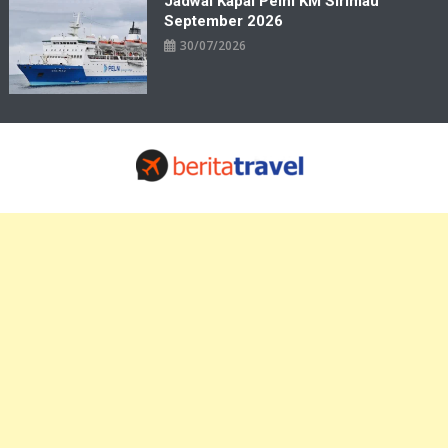
Jadwal Kapal Pelni KM Sirimau
September 2026
30/07/2026
Travelbiz
Situs Informasi Destinasi Wisata Resep Makanan, Kuliner, Jadwal
Tiket Pelni Ferry Kereta Lengkap