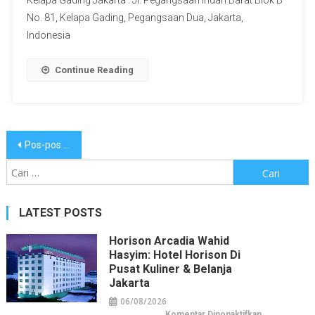
Kelapa Gading Jakarta : Jl. Pegangsaan Indah Barat Blok B
No. 81, Kelapa Gading, Pegangsaan Dua, Jakarta,
Indonesia
Continue Reading
Navigasi
Pos-pos lama
pos
Cari
untuk:
LATEST POSTS
Horison Arcadia Wahid
Hasyim: Hotel Horison Di
Pusat Kuliner & Belanja
Jakarta
06/08/2026
pada
Komentar Dinonaktifkan