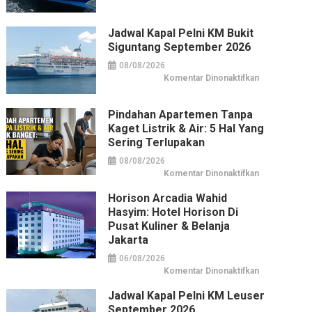
Jadwal
Kapal
Pelni
KM
Jadwal Kapal Pelni KM Bukit
Bukit
Siguntang September 2026
Raya
September
2026
08/08/2026
pada
Komentar Dinonaktifkan
Jadwal
Kapal
Pelni
KM
Pindahan Apartemen Tanpa
Bukit
Kaget Listrik & Air: 5 Hal Yang
Siguntang
September
Sering Terlupakan
2026
08/08/2026
pada
Komentar Dinonaktifkan
Pindahan
Apartemen
Horison Arcadia Wahid
tanpa
Kaget
Hasyim: Hotel Horison Di
Listrik
&
Pusat Kuliner & Belanja
Air:
Jakarta
5
Hal
yang
06/08/2026
Sering
pada
Komentar Dinonaktifkan
Terlupakan
Horison
Arcadia
Jadwal Kapal Pelni KM Leuser
Wahid
Hasyim:
September 2026
Hotel