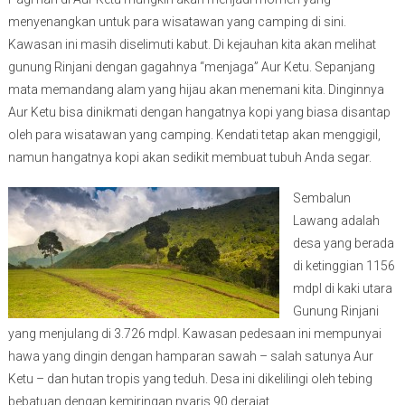
menyenangkan untuk para wisatawan yang camping di sini.
Kawasan ini masih diselimuti kabut. Di kejauhan kita akan melihat
gunung Rinjani dengan gagahnya “menjaga” Aur Ketu. Sepanjang
mata memandang alam yang hijau akan menemani kita. Dinginnya
Aur Ketu bisa dinikmati dengan hangatnya kopi yang biasa disantap
oleh para wisatawan yang camping. Kendati tetap akan menggigil,
namun hangatnya kopi akan sedikit membuat tubuh Anda segar.
Sembalun
Lawang adalah
desa yang berada
di ketinggian 1156
mdpl di kaki utara
Gunung Rinjani
yang menjulang di 3.726 mdpl. Kawasan pedesaan ini mempunyai
hawa yang dingin dengan hamparan sawah – salah satunya Aur
Ketu – dan hutan tropis yang teduh. Desa ini dikelilingi oleh tebing
bebatuan dengan kemiringan nyaris 90 derajat.