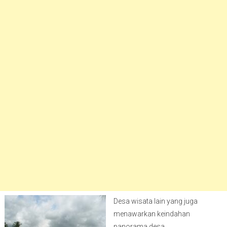
Desa wisata lain yang juga
menawarkan keindahan
panorama desa