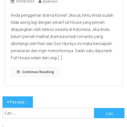
10/04/2023
Jejakseo
Anda penggemar drama Korea? Jika ya, tentu Anda sudah
tidak asing lagi dengan serial Full House yang pernah
ditayangkan oleh televisi swasta di Indonesia. Jika Anda
belum pernah melihat drama komedi romantis yang
dibintangi oleh Rain dan Son Hye-kyo ini maka bersiaplah
penasaran dan ingin menontonnya. Salah satu daya tarik
Full House selain dari segi […]
Continue Reading
Navigasi
Pos-pos lama
pos
Cari
untuk: