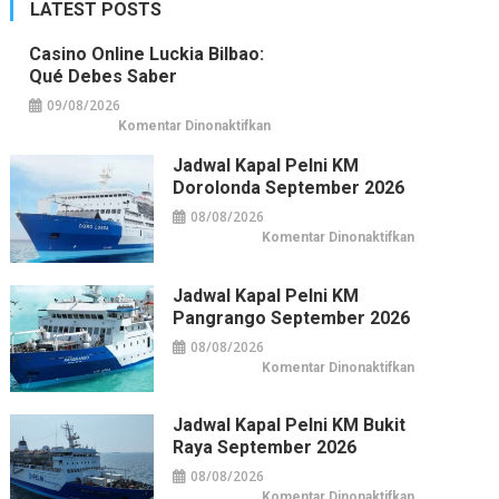
LATEST POSTS
Casino Online Luckia Bilbao:
Qué Debes Saber
09/08/2026
pada
Komentar Dinonaktifkan
Casino
online
Jadwal Kapal Pelni KM
Luckia
Bilbao:
Dorolonda September 2026
qué
debes
08/08/2026
saber
pada
Komentar Dinonaktifkan
Jadwal
Kapal
Pelni
KM
Jadwal Kapal Pelni KM
Dorolonda
Pangrango September 2026
September
2026
08/08/2026
pada
Komentar Dinonaktifkan
Jadwal
Kapal
Pelni
KM
Jadwal Kapal Pelni KM Bukit
Pangrango
Raya September 2026
September
2026
08/08/2026
pada
Komentar Dinonaktifkan