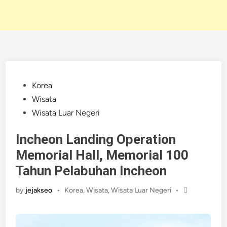
Posted
Korea
in
Wisata
Wisata Luar Negeri
Incheon Landing Operation
Memorial Hall, Memorial 100
Tahun Pelabuhan Incheon
Posted
by
jejakseo
•
Korea
,
Wisata
,
Wisata Luar Negeri
•
in