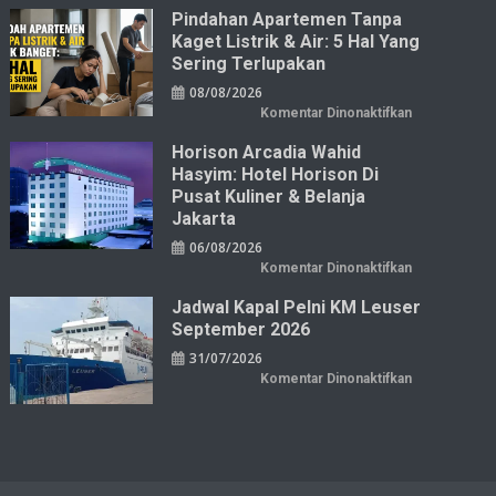
Pindahan Apartemen Tanpa
Kaget Listrik & Air: 5 Hal Yang
Sering Terlupakan
08/08/2026
pada
Komentar Dinonaktifkan
Pindahan
Apartemen
Horison Arcadia Wahid
tanpa
Kaget
Hasyim: Hotel Horison Di
Listrik
&
Pusat Kuliner & Belanja
Air:
Jakarta
5
Hal
yang
06/08/2026
Sering
pada
Komentar Dinonaktifkan
Terlupakan
Horison
Arcadia
Jadwal Kapal Pelni KM Leuser
Wahid
Hasyim:
September 2026
Hotel
Horison
31/07/2026
di
Pusat
pada
Komentar Dinonaktifkan
Kuliner
Jadwal
&
Kapal
Belanja
Pelni
Jakarta
KM
Leuser
September
2026