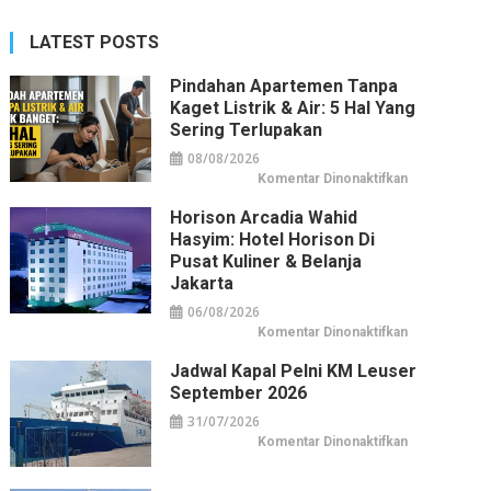
LATEST POSTS
Pindahan Apartemen Tanpa
Kaget Listrik & Air: 5 Hal Yang
Sering Terlupakan
08/08/2026
pada
Komentar Dinonaktifkan
Pindahan
Apartemen
Horison Arcadia Wahid
tanpa
Kaget
Hasyim: Hotel Horison Di
Listrik
&
Pusat Kuliner & Belanja
Air:
Jakarta
5
Hal
yang
06/08/2026
Sering
pada
Komentar Dinonaktifkan
Terlupakan
Horison
Arcadia
Jadwal Kapal Pelni KM Leuser
Wahid
Hasyim:
September 2026
Hotel
Horison
31/07/2026
di
Pusat
pada
Komentar Dinonaktifkan
Kuliner
Jadwal
&
Kapal
Belanja
Pelni
Jakarta