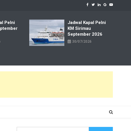
al Pelni
Jadwal Kapal Pelni
ptember
KM Sirimau
September 2026
6
30/07/2026
Cari