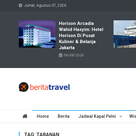
Skip
Jumat, Agustus 07, 2026
to
content
Horison Arcadia
Wahid Hasyim: Hotel
Horison Di Pusat
Kuliner & Belanja
Jakarta
06/08/2026
Travelbiz
Situs Informasi Destinasi Wisata Resep Makanan, Kuliner, Jad
Home
Berita
Jadwal Kapal Pelni
Wis
TAG:
TABANAN