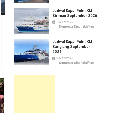
Kapal
Pelni
KM
Jadwal Kapal Pelni KM
Awu
September
Sirimau September 2026
2026
30/07/2026
pada
Komentar Dinonaktifkan
Jadwal
Kapal
Pelni
KM
Jadwal Kapal Pelni KM
Sirimau
September
Sangiang September
2026
2026
30/07/2026
pada
Komentar Dinonaktifkan
Jadwal
Kapal
Pelni
KM
Sangiang
September
2026