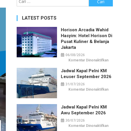
untuk:
LATEST POSTS
Horison Arcadia Wahid
Hasyim: Hotel Horison Di
Pusat Kuliner & Belanja
Jakarta
06/08/2026
pada
Komentar Dinonaktifkan
Horison
Arcadia
Jadwal Kapal Pelni KM
Wahid
Hasyim:
Leuser September 2026
Hotel
Horison
31/07/2026
di
Pusat
pada
Komentar Dinonaktifkan
Kuliner
Jadwal
&
Kapal
Belanja
Pelni
Jakarta
KM
Jadwal Kapal Pelni KM
Leuser
September
Awu September 2026
2026
30/07/2026
pada
Komentar Dinonaktifkan
Jadwal