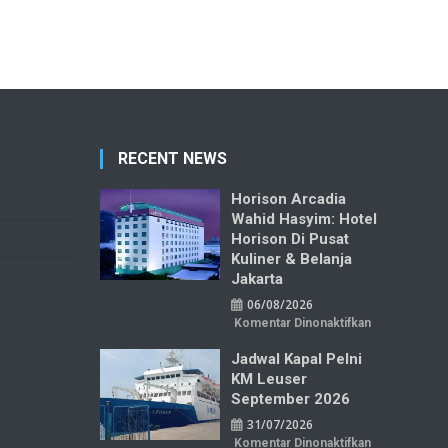
RECENT NEWS
Horison Arcadia
Wahid Hasyim: Hotel
Horison Di Pusat
Kuliner & Belanja
Jakarta
06/08/2026
pada
Komentar Dinonaktifkan
Horison
Arcadia
Jadwal Kapal Pelni
Wahid
Hasyim:
KM Leuser
Hotel
Horison
September 2026
di
Pusat
31/07/2026
Kuliner
&
pada
Komentar Dinonaktifkan