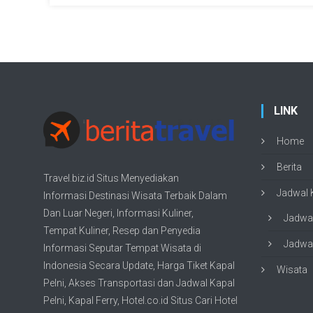
LINK
Home
Berita
Travel.biz.id Situs Menyediakan
Jadwal K
Informasi
Destinasi Wisata
Terbaik Dalam
Dan Luar Negeri, Informasi Kuliner,
Jadwal
Tempat
Kuliner
, Resep dan Penyedia
Jadwal
Informasi Seputar Tempat
Wisata
di
Indonesia Secara Update,
Harga Tiket Kapal
Wisata
Pelni
, Akses Transportasi dan
Jadwal Kapal
Pelni
, Kapal Ferry,
Hotel.co.id Situs Cari Hotel