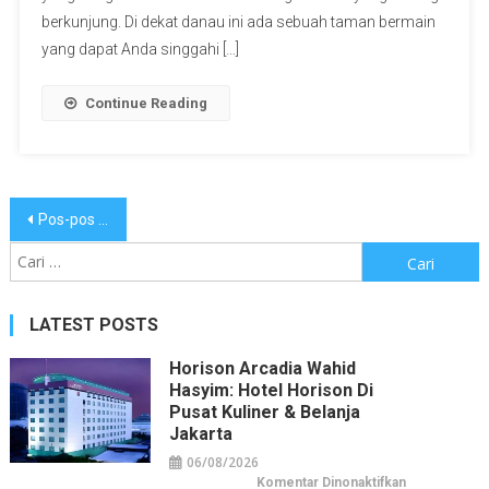
berkunjung. Di dekat danau ini ada sebuah taman bermain
yang dapat Anda singgahi […]
Continue Reading
Navigasi
Pos-pos lama
pos
Cari
untuk:
LATEST POSTS
Horison Arcadia Wahid
Hasyim: Hotel Horison Di
Pusat Kuliner & Belanja
Jakarta
06/08/2026
pada
Komentar Dinonaktifkan