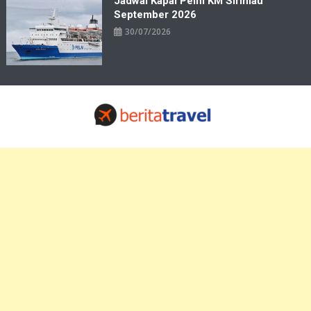
Jadwal Kapal Pelni KM Sirimau
September 2026
30/07/2026
Travelbiz
Situs Informasi Destinasi Wisata Resep Makanan, Kuliner, Jadwal
Tiket Pelni Ferry Kereta Lengkap