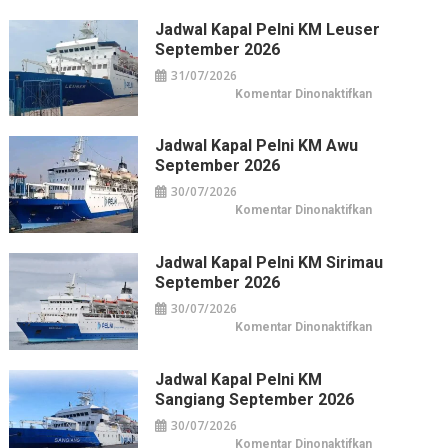
Horison
Arcadia
Jadwal Kapal Pelni KM Leuser
Wahid
Hasyim:
September 2026
Hotel
Horison
31/07/2026
di
Pusat
pada
Komentar Dinonaktifkan
Kuliner
Jadwal
&
Kapal
Belanja
Pelni
Jakarta
KM
Jadwal Kapal Pelni KM Awu
Leuser
September 2026
September
2026
30/07/2026
pada
Komentar Dinonaktifkan
Jadwal
Kapal
Pelni
KM
Jadwal Kapal Pelni KM Sirimau
Awu
September 2026
September
2026
30/07/2026
pada
Komentar Dinonaktifkan
Jadwal
Kapal
Pelni
KM
Jadwal Kapal Pelni KM
Sirimau
Sangiang September 2026
September
2026
30/07/2026
pada
Komentar Dinonaktifkan