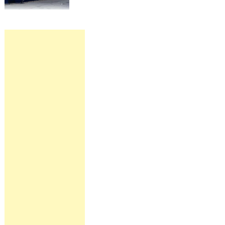
Jadwal
Kapal
Pelni
KM
Sangiang
September
2026