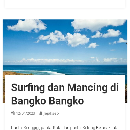
Surfing dan Mancing di
Bangko Bangko
12/04/2023
Jejakseo
Pantai Senggigi, pantai Kuta dan pantai Selong Belanak tak