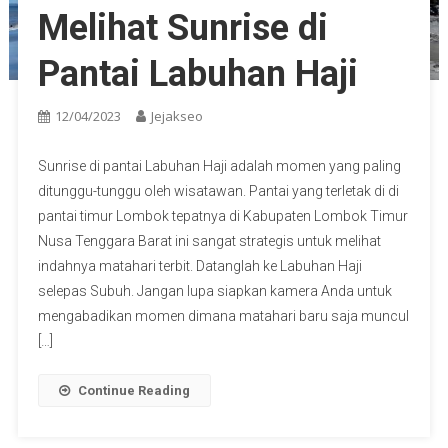
Melihat Sunrise di
Pantai Labuhan Haji
12/04/2023
Jejakseo
Sunrise di pantai Labuhan Haji adalah momen yang paling
ditunggu-tunggu oleh wisatawan. Pantai yang terletak di di
pantai timur Lombok tepatnya di Kabupaten Lombok Timur
Nusa Tenggara Barat ini sangat strategis untuk melihat
indahnya matahari terbit. Datanglah ke Labuhan Haji
selepas Subuh. Jangan lupa siapkan kamera Anda untuk
mengabadikan momen dimana matahari baru saja muncul
[…]
Continue Reading