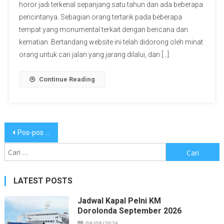
horor jadi terkenal sepanjang satu tahun dan ada beberapa
pencintanya. Sebagian orang tertarik pada beberapa
tempat yang monumental terkait dengan bencana dan
kematian. Bertandang website ini telah didorong oleh minat
orang untuk cari jalan yang jarang dilalui, dan […]
Continue Reading
Navigasi
Pos-pos lama
pos
Cari
untuk:
LATEST POSTS
Jadwal Kapal Pelni KM
Dorolonda September 2026
08/08/2026