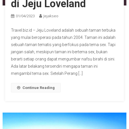
di Jeju Loveland
01/04/2023
Jejakseo
Travel.biz.id – Jeju Loveland adalah sebuah taman terbuka
yang mulai beroperasi pada tahun 2004. Taman ini adalah
sebuah taman tematis yang berfokus pada tema sex. Tapi
jangan salah, meskipun taman ini bertema sex, bukan
berarti setiap orang dapat mengumbar nafsu birahi di sini.
Ada latar belakang tersendiri mengapa taman ini
mengambil tema sex. Setelah Perang […]
Continue Reading