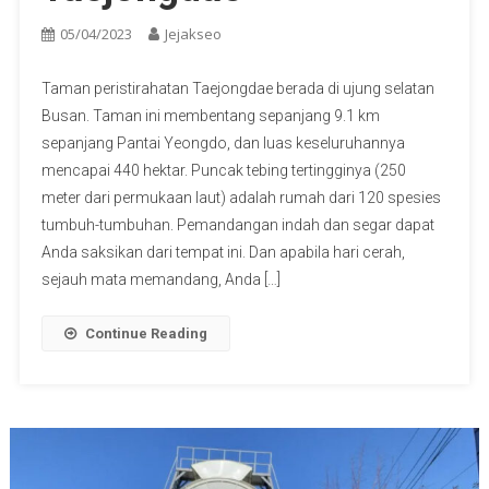
05/04/2023
Jejakseo
Taman peristirahatan Taejongdae berada di ujung selatan
Busan. Taman ini membentang sepanjang 9.1 km
sepanjang Pantai Yeongdo, dan luas keseluruhannya
mencapai 440 hektar. Puncak tebing tertingginya (250
meter dari permukaan laut) adalah rumah dari 120 spesies
tumbuh-tumbuhan. Pemandangan indah dan segar dapat
Anda saksikan dari tempat ini. Dan apabila hari cerah,
sejauh mata memandang, Anda […]
Continue Reading