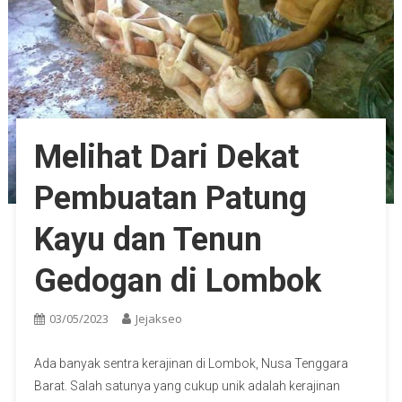
Melihat Dari Dekat
Pembuatan Patung
Kayu dan Tenun
Gedogan di Lombok
03/05/2023
Jejakseo
Ada banyak sentra kerajinan di Lombok, Nusa Tenggara
Barat. Salah satunya yang cukup unik adalah kerajinan