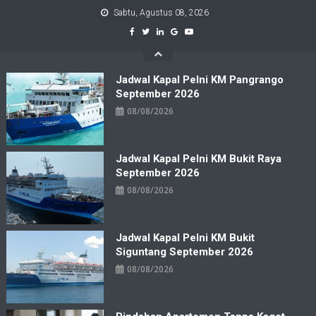
Skip
Sabtu, Agustus 08, 2026
to
content
Jadwal Kapal Pelni KM Pangrango
September 2026
08/08/2026
Jadwal Kapal Pelni KM Bukit Raya
September 2026
08/08/2026
Jadwal Kapal Pelni KM Bukit
Siguntang September 2026
08/08/2026