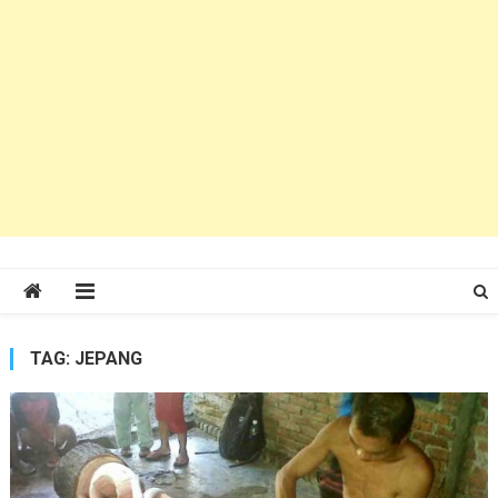
TAG:
JEPANG