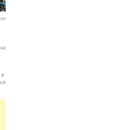
eton
kup
 di
a di