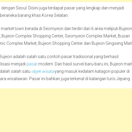
dengan Seoul. Disini juga terdapat pasar yang lengkap dan menjadi
 beraneka barang khas Korea Selatan.
 market town berada di Seomyeon dan terdiri dari 6 area meliputi Bujeo
, Bujeon Complex Shopping Center, Seomyeon Complex Market, Busan
onic Complex Market, Bujeon Shopping Center dan Bujeon Gingseng Mark
Bujeon adalah salah satu contoh pasar tradisional yang berhasil
alisasi menjadi
pasar
modern. Dari hasil survei baru-baru ini, Bujeon mar
dalah salah satu
objek wisata
yang masuk kedalam katagori populer di
ara wisatawan. Pasar ini bahkan juga terkenal di kalangan turis Jepang.