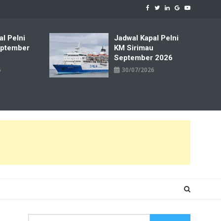
al Pelni
Jadwal Kapal Pelni
ptember
KM Sirimau
September 2026
6
30/07/2026
Cari