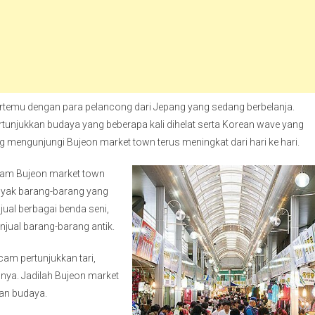
 bertemu dengan para pelancong dari Jepang yang sedang berbelanja.
rtunjukkan budaya yang beberapa kali dihelat serta Korean wave yang
 mengunjungi Bujeon market town terus meningkat dari hari ke hari.
malam Bujeon market town
anyak barang-barang yang
ual berbagai benda seni,
enjual barang-barang antik.
cam pertunjukkan tari,
nnya. Jadilah Bujeon market
kan budaya.