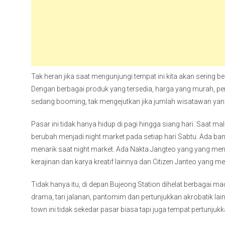
Tak heran jika saat mengunjungi tempat ini kita akan sering
Dengan berbagai produk yang tersedia, harga yang murah, pe
sedang booming, tak mengejutkan jika jumlah wisatawan yang
Pasar ini tidak hanya hidup di pagi hingga siang hari. Saat 
berubah menjadi night market pada setiap hari Sabtu. Ada b
menarik saat night market. Ada Nakta Jangteo yang yang menj
kerajinan dan karya kreatif lainnya dan Citizen Janteo yang m
Tidak hanya itu, di depan Bujeong Station dihelat berbagai ma
drama, tari jalanan, pantomim dan pertunjukkan akrobatik lai
town ini tidak sekedar pasar biasa tapi juga tempat pertunjuk