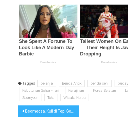
Tagged
belanja
Benda Antik
benda seni
buda
Kebutuhan Sehari-hari
Kerajinan
Korea Selatan
L
Seomyeon
Toko
Wisata Korea
Navigasi
Beomeosa, Kuil di Tepi Geumjeongsan
pos