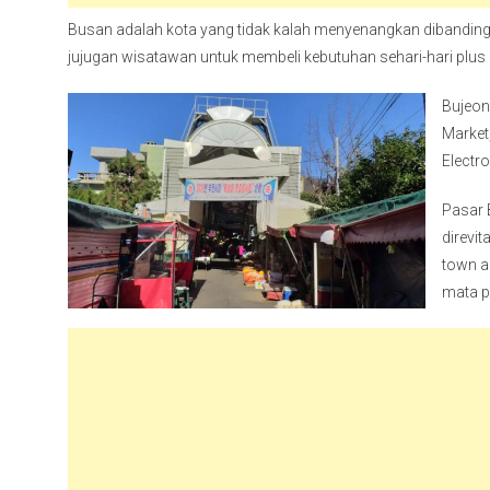
Busan adalah kota yang tidak kalah menyenangkan dibanding 
jujugan wisatawan untuk membeli kebutuhan sehari-hari plus
Bujeon
Market
Electr
Pasar 
direvit
town a
mata p