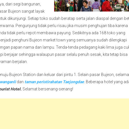
ya, dari segi bangunan,
asar Bujeon sangat layak
ntuk dikunjungi. Setiap toko sudah beratap serta jalan diaspal dengan b
erwarna. Pengunjung tidak perlu risau jika musim penghujan tiba karena
nda tidak perlu repot membawa payung. Sedikitnya ada 168 toko yang
enjadi penghuni Bujeon market town yang semuanya sudah dilengkapi
engan papan nama dan lampu. Tenda-tenda pedagang kaki lima juga cu
api berjajar sehingga walaupun pasar selalu penuh sesak, kita tetap bisa
yaman berjalan.
 Bujeon Station dan keluar dari pintu 1. Selain pasar Bujeon, selama
Gwanganli
dan
taman peristirahatan Taejongdae
. Beberapa hotel yang ad
urist Hotel.
Selamat bersenang-senang!