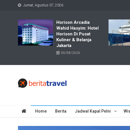
Skip
Jumat, Agustus 07, 2026
to
content
Horison Arcadia
Wahid Hasyim: Hotel
Horison Di Pusat
Kuliner & Belanja
Jakarta
06/08/2026
Travelbiz
Situs Informasi Destinasi Wisata Resep Makanan, Kuliner, Jad
Home
Berita
Jadwal Kapal Pelni
Wis