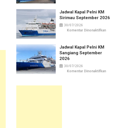
Kapal
Pelni
KM
Jadwal Kapal Pelni KM
Awu
September
Sirimau September 2026
2026
30/07/2026
pada
Komentar Dinonaktifkan
Jadwal
Kapal
Pelni
KM
Jadwal Kapal Pelni KM
Sirimau
September
Sangiang September
2026
2026
30/07/2026
pada
Komentar Dinonaktifkan
Jadwal
Kapal
Pelni
KM
Sangiang
September
2026