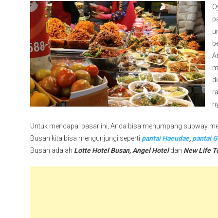
O
p
u
b
A
m
d
r
n
Untuk mencapai pasar ini, Anda bisa menumpang subway menuju
Busan kita bisa mengunjungi seperti
pantai Haeudae
,
pantai 
Busan adalah
Lotte Hotel Busan, Angel Hotel
dan
New Life To