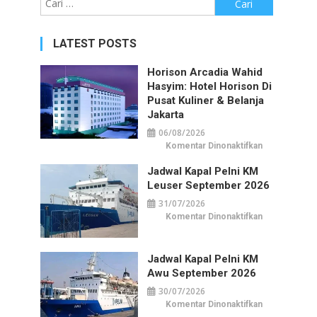
untuk:
LATEST POSTS
Horison Arcadia Wahid
Hasyim: Hotel Horison Di
Pusat Kuliner & Belanja
Jakarta
06/08/2026
pada
Komentar Dinonaktifkan
Horison
Arcadia
Jadwal Kapal Pelni KM
Wahid
Hasyim:
Leuser September 2026
Hotel
Horison
31/07/2026
di
Pusat
pada
Komentar Dinonaktifkan
Kuliner
Jadwal
&
Kapal
Belanja
Pelni
Jakarta
KM
Jadwal Kapal Pelni KM
Leuser
September
Awu September 2026
2026
30/07/2026
pada
Komentar Dinonaktifkan
Jadwal