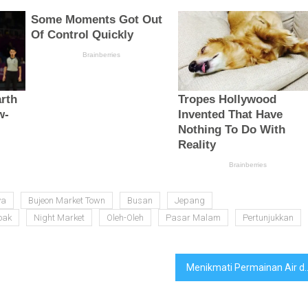
ya
Bujeon Market Town
Busan
Jepang
oak
Night Market
Oleh-Oleh
Pasar Malam
Pertunjukkan
Menikmati Permainan Air di 