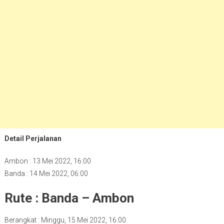
Detail Perjalanan
Ambon : 13 Mei 2022, 16:00
Banda : 14 Mei 2022, 06:00
Rute : Banda – Ambon
Berangkat : Minggu, 15 Mei 2022, 16:00