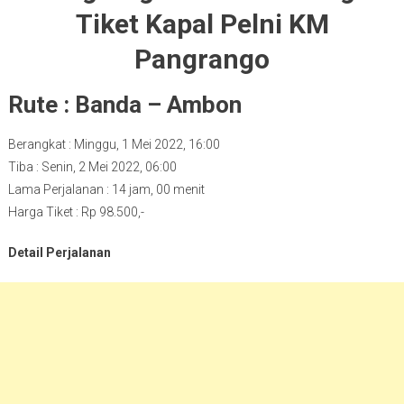
Tiket Kapal Pelni KM
Pangrango
Rute : Banda – Ambon
Berangkat : Minggu, 1 Mei 2022, 16:00
Tiba : Senin, 2 Mei 2022, 06:00
Lama Perjalanan : 14 jam, 00 menit
Harga Tiket : Rp 98.500,-
Detail Perjalanan