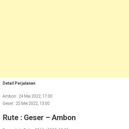
Detail Perjalanan
Ambon : 24 Mei 2022, 17:00
Geser : 25 Mei 2022, 13:00
Rute : Geser – Ambon