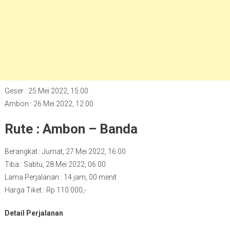
Geser : 25 Mei 2022, 15:00
Ambon : 26 Mei 2022, 12:00
Rute : Ambon – Banda
Berangkat : Jumat, 27 Mei 2022, 16:00
Tiba : Sabtu, 28 Mei 2022, 06:00
Lama Perjalanan : 14 jam, 00 menit
Harga Tiket : Rp 110.000,-
Detail Perjalanan