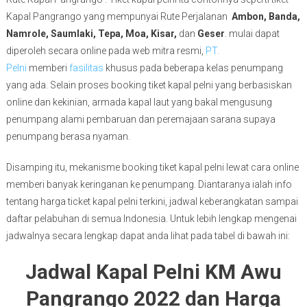
Kapal Pangrango yang mempunyai Rute Perjalanan
Ambon, Banda,
Namrole, Saumlaki, Tepa, Moa, Kisar,
dan
Geser
. mulai dapat
diperoleh secara online pada web mitra resmi,
PT.
Pelni
memberi
fasilitas
khusus pada beberapa kelas penumpang
yang ada. Selain proses booking tiket kapal pelni yang berbasiskan
online dan kekinian, armada kapal laut yang bakal mengusung
penumpang alami pembaruan dan peremajaan sarana supaya
penumpang berasa nyaman.
Disamping itu, mekanisme booking tiket kapal pelni lewat cara online
memberi banyak keringanan ke penumpang. Diantaranya ialah info
tentang harga ticket kapal pelni terkini, jadwal keberangkatan sampai
daftar pelabuhan di semua Indonesia. Untuk lebih lengkap mengenai
jadwalnya secara lengkap dapat anda lihat pada tabel di bawah ini:
Jadwal Kapal Pelni KM Awu
Pangrango 2022 dan Harga