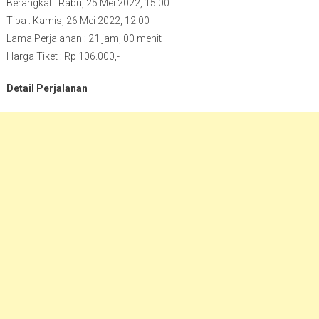
Berangkat : Rabu, 25 Mei 2022, 15:00
Tiba : Kamis, 26 Mei 2022, 12:00
Lama Perjalanan : 21 jam, 00 menit
Harga Tiket : Rp 106.000,-
Detail Perjalanan