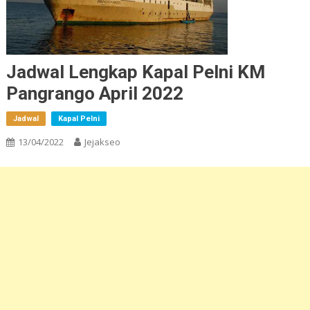
Jadwal Lengkap Kapal Pelni KM
Pangrango April 2022
Jadwal
Kapal Pelni
13/04/2022
Jejakseo