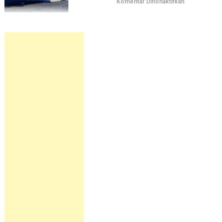
pada
Komentar Dinonaktifkan
Jadwal
Kapal
Pelni
KM
Sangiang
September
2026