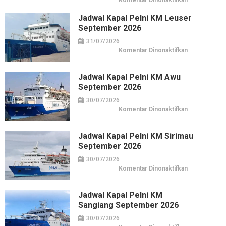
Komentar Dinonaktifkan
Horison
Arcadia
Jadwal Kapal Pelni KM Leuser
Wahid
Hasyim:
September 2026
Hotel
Horison
31/07/2026
di
Pusat
pada
Komentar Dinonaktifkan
Kuliner
Jadwal
&
Kapal
Belanja
Pelni
Jakarta
KM
Jadwal Kapal Pelni KM Awu
Leuser
September 2026
September
2026
30/07/2026
pada
Komentar Dinonaktifkan
Jadwal
Kapal
Pelni
KM
Jadwal Kapal Pelni KM Sirimau
Awu
September 2026
September
2026
30/07/2026
pada
Komentar Dinonaktifkan
Jadwal
Kapal
Pelni
KM
Jadwal Kapal Pelni KM
Sirimau
Sangiang September 2026
September
2026
30/07/2026