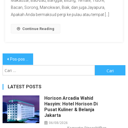
Makassar, Bau-bau, Banggai, Bitung, Ternate, Tidore,
Bacan, Sorong, Manokwari, Biak, dan juga Jayapura,
Apakah Anda bermaksud pergi ke pulau atau tempat […]
Continue Reading
Navigasi
Pos-pos lama
pos
Cari
untuk:
LATEST POSTS
Horison Arcadia Wahid
Hasyim: Hotel Horison Di
Pusat Kuliner & Belanja
Jakarta
06/08/2026
pada