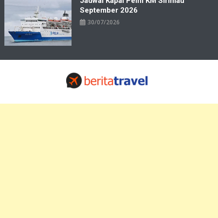
Jadwal Kapal Pelni KM Sirimau
September 2026
30/07/2026
Travelbiz
Situs Informasi Destinasi Wisata Resep Makanan, Kuliner, Jadwal
Tiket Pelni Ferry Kereta Lengkap