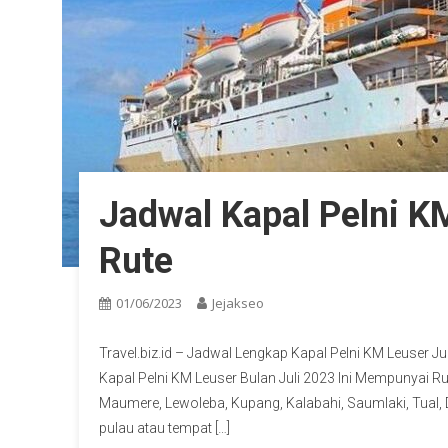
Jadwal Kapal Pelni K
Rute
01/06/2023
Jejakseo
Travel.biz.id – Jadwal Lengkap Kapal Pelni KM Leuser Jul
Kapal Pelni KM Leuser Bulan Juli 2023 Ini Mempunyai 
Maumere, Lewoleba, Kupang, Kalabahi, Saumlaki, Tual,
pulau atau tempat […]