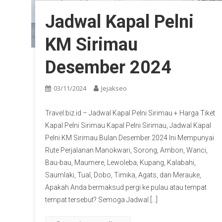
Jadwal Kapal Pelni
KM Sirimau
Desember 2024
03/11/2024
Jejakseo
Travel.biz.id – Jadwal Kapal Pelni Sirimau + Harga Tiket
Kapal Pelni Sirimau Kapal Pelni Sirimau, Jadwal Kapal
Pelni KM Sirimau Bulan Desember 2024 Ini Mempunyai
Rute Perjalanan Manokwari, Sorong, Ambon, Wanci,
Bau-bau, Maumere, Lewoleba, Kupang, Kalabahi,
Saumlaki, Tual, Dobo, Timika, Agats, dan Merauke,
Apakah Anda bermaksud pergi ke pulau atau tempat
tempat tersebut? Semoga Jadwal […]