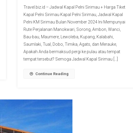
Travel.biz.id – Jadwal Kapal Pelni Sirimau + Harga Tiket
Kapal Pelni Sirimau Kapal Pelni Sirimau, Jadwal Kapal
Pelni KM Sirimau Bulan November 2024 Ini Mempunyai
Rute Perjalanan Manokwari, Sorong, Ambon, Wanci,
Bau-bau, Maumere, Lewoleba, Kupang, Kalabahi,
Saumlaki, Tual, Dobo, Timika, Agats, dan Merauke,
Apakah Anda bermaksud pergi ke pulau atau tempat
tempat tersebut? Semoga Jadwal Kapal Sirimau […]
Continue Reading