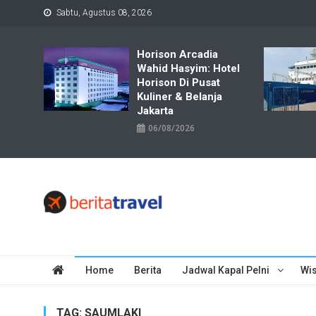
Skip
Sabtu, Agustus 08, 2026
to
content
Horison Arcadia
Wahid Hasyim: Hotel
Horison Di Pusat
Kuliner & Belanja
Jakarta
06/08/2026
Travelbiz
Situs Informasi Destinasi Wisata Resep Makanan, Kuliner, Jad
Home
Berita
Jadwal Kapal Pelni
Wis
TAG:
SAUMLAKI