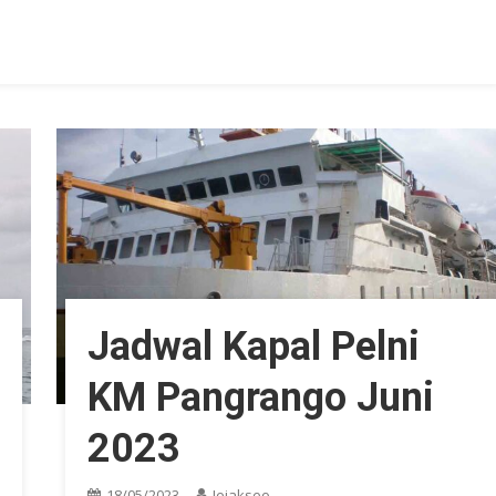
Jadwal Kapal Pelni
KM Pangrango Juni
2023
18/05/2023
Jejakseo