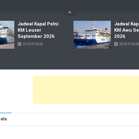
Jadwal Kapal Pelni
Jadwal Kap
KM Leuser
KM Awu Se
September 2026
2026
31/07/2026
30/07/202
wal Tiket Pelni Ferry Kereta Lengkap
ata