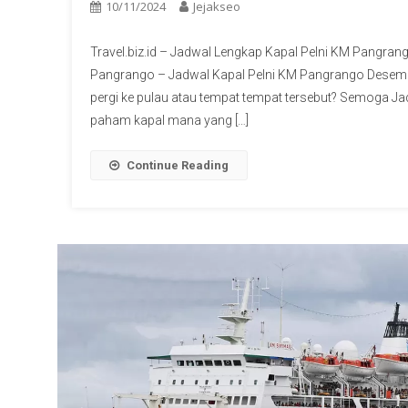
10/11/2024
Jejakseo
Travel.biz.id – Jadwal Lengkap Kapal Pelni KM Pangra
Pangrango – Jadwal Kapal Pelni KM Pangrango Desemb
pergi ke pulau atau tempat tempat tersebut? Semoga J
paham kapal mana yang […]
Continue Reading