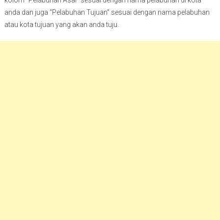
anda dan juga “Pelabuhan Tujuan” sesuai dengan nama pelabuhan
atau kota tujuan yang akan anda tuju.