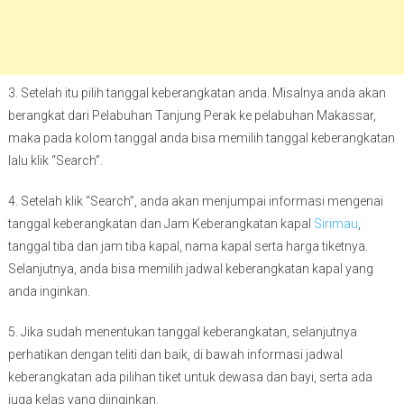
3. Setelah itu pilih tanggal keberangkatan anda. Misalnya anda akan
berangkat dari Pelabuhan Tanjung Perak ke pelabuhan Makassar,
maka pada kolom tanggal anda bisa memilih tanggal keberangkatan
lalu klik “Search”.
4. Setelah klik “Search”, anda akan menjumpai informasi mengenai
tanggal keberangkatan dan Jam Keberangkatan kapal
Sirimau
,
tanggal tiba dan jam tiba kapal, nama kapal serta harga tiketnya.
Selanjutnya, anda bisa memilih jadwal keberangkatan kapal yang
anda inginkan.
5. Jika sudah menentukan tanggal keberangkatan, selanjutnya
perhatikan dengan teliti dan baik, di bawah informasi jadwal
keberangkatan ada pilihan tiket untuk dewasa dan bayi, serta ada
juga kelas yang diinginkan.