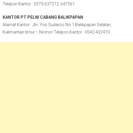
Telepon Kantor : 0370-637212, 647561
KANTOR PT PELNI CABANG BALIKPAPAN
Alamat Kantor : Jln. Yos Sudarso No.1 Balikpapan Selatan,
Kalimantan timur – Nomor Telepon Kantor : 0542-422410