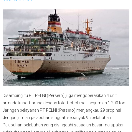
Disamping itu PT PELNI (Persero) juga mengoperasikan 4 unit
armada kapal barang dengan total bobot mati berjumlah 1.200 ton.
Jaringan pelayanan PT PELNI (Persero) menjangkau 29 propinsi
dengan jumlah pelabuhan singgah sebanyak 95 pelabuhan.
Pelabuhan-pelabuhan yang disinggahi sebagian besar merupakan