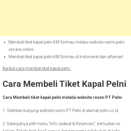
Membeli tiket kapal pelni KM Sirimau melalui website resmi pelni
secara online
Membeli tiket kapal pelni KM Sirimau di Indomaret dan alfamart.
Berikut cara membeli tiket kapal pelni :
Cara Membeli Tiket Kapal Pelni
Cara Membeli tiket kapal pelni melalui website resmi PT Pelni
1. Silahkan kunjungi website resmi PT Pelni di alamat pelni.co.id
2. Selanjutnya pilih menu “Info Jadwal & Reservasi”, kemudian isi
kolom “Pelabuhan Asal” sesuai dengan nama pelabuhan di kota