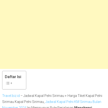
Daftar Isi
Travel.biz.id
– Jadwal Kapal Pelni Sirimau + Harga Tiket Kapal Pelni
Sirimau Kapal Pelni Sirimau,
Jadwal Kapal Pelni KM Sirimau Bulan
November 2024
Ini Mempunyai Rute Perjalanan
Manokwari,