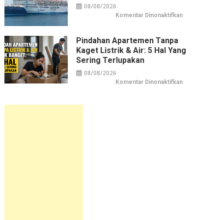
2026
08/08/2026
pada
Komentar Dinonaktifkan
Jadwal
Kapal
Pelni
KM
Pindahan Apartemen Tanpa
Bukit
Kaget Listrik & Air: 5 Hal Yang
Siguntang
September
Sering Terlupakan
2026
08/08/2026
pada
Komentar Dinonaktifkan
Pindahan
Apartemen
tanpa
Kaget
Listrik
&
Air:
5
Hal
yang
Sering
Terlupakan