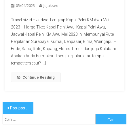
05/04/2023
Jejakseo
Travel.biz.id – Jadwal Lengkap Kapal Pelni KM Awu Mei
2023 + Harga Tiket Kapal Pelni Awu, Kapal Pelni Awu,
Jadwal Kapal Pelni KM Awu Mei 2023 Ini Mempunyai Rute
Perjalanan Surabaya, Kumai, Denpasar, Bima, Waingapu –
Ende, Sabu, Rote, Kupang, Flores Timur, dan juga Kalabahi,
Apakah Anda bermaksud pergi ke pulau atau tempat
tempat tersebut? […]
Continue Reading
Navigasi
Pos-pos lama
pos
Cari
untuk: