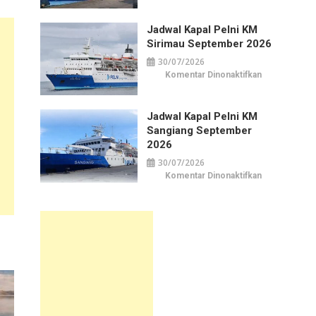
Kapal
Pelni
KM
Jadwal Kapal Pelni KM
Awu
September
Sirimau September 2026
2026
30/07/2026
pada
Komentar Dinonaktifkan
Jadwal
Kapal
Pelni
KM
Jadwal Kapal Pelni KM
Sirimau
September
Sangiang September
2026
2026
30/07/2026
pada
Komentar Dinonaktifkan
Jadwal
Kapal
Pelni
KM
Sangiang
September
2026