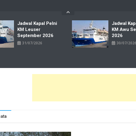
Jadwal Kapal Pelni
Jadwal Kap
KM Leuser
KM Awu Se
September 2026
2026
31/07/2026
30/07/202
wal Tiket Pelni Ferry Kereta Lengkap
ata