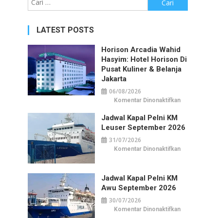
untuk:
LATEST POSTS
Horison Arcadia Wahid
Hasyim: Hotel Horison Di
Pusat Kuliner & Belanja
Jakarta
06/08/2026
pada
Komentar Dinonaktifkan
Horison
Arcadia
Jadwal Kapal Pelni KM
Wahid
Hasyim:
Leuser September 2026
Hotel
Horison
31/07/2026
di
Pusat
pada
Komentar Dinonaktifkan
Kuliner
Jadwal
&
Kapal
Belanja
Pelni
Jakarta
KM
Jadwal Kapal Pelni KM
Leuser
September
Awu September 2026
2026
30/07/2026
pada
Komentar Dinonaktifkan
Jadwal