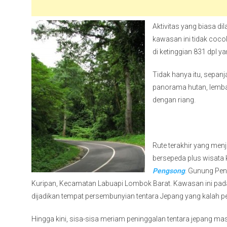
Aktivitas yang biasa di
kawasan ini tidak coco
di ketinggian 831 dpl 
Tidak hanya itu, sepan
panorama hutan, lemba
dengan riang.
Rute terakhir yang men
bersepeda plus wisata k
Pengsong
. Gunung Pen
Kuripan, Kecamatan Labuapi Lombok Barat. Kawasan ini pada
dijadikan tempat persembunyian tentara Jepang yang kalah p
Hingga kini, sisa-sisa meriam peninggalan tentara jepang mas