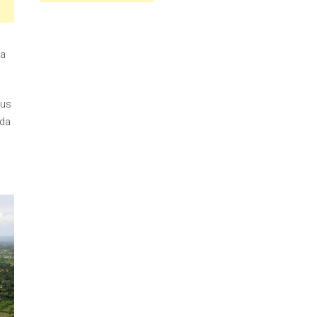
da
lus
nda