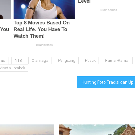
rus
NTB
Olahraga
Pengsong
Pusuk
Ramai-Ramai
Wisata Lombok
Hunting Foto Tradisi dan 