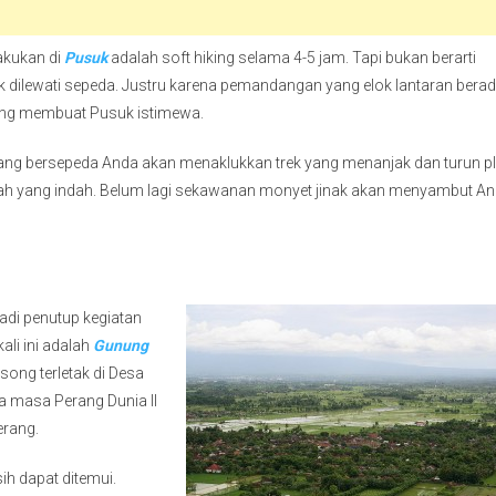
lakukan di
Pusuk
adalah soft hiking selama 4-5 jam. Tapi bukan berarti
k dilewati sepeda. Justru karena pemandangan yang elok lantaran bera
yang membuat Pusuk istimewa.
jang bersepeda Anda akan menaklukkan trek yang menanjak dan turun p
h yang indah. Belum lagi sekawanan monyet jinak akan menyambut A
jadi penutup kegiatan
ali ini adalah
Gunung
song terletak di Desa
 masa Perang Dunia II
erang.
ih dapat ditemui.