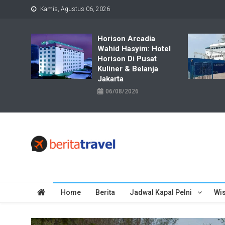
Skip
Kamis, Agustus 06, 2026
to
content
Horison Arcadia
Wahid Hasyim: Hotel
Horison Di Pusat
Kuliner & Belanja
Jakarta
06/08/2026
Travelbiz
Situs Informasi Destinasi Wisata Resep Makanan, Kuliner, Jad
Home
Berita
Jadwal Kapal Pelni
Wis