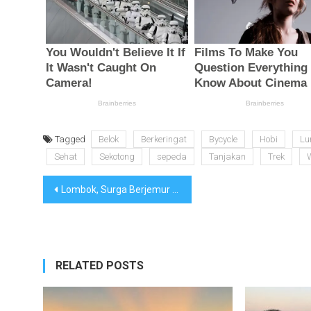
Tagged
Belok
Berkeringat
Bycycle
Hobi
Lu
Sehat
Sekotong
sepeda
Tanjakan
Trek
Navigasi
Lombok, Surga Berjemur Para Bule
pos
RELATED POSTS