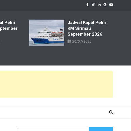
al Pelni
Jadwal Kapal Pelni
ptember
KM Sirimau
September 2026
6
30/07/2026
Cari