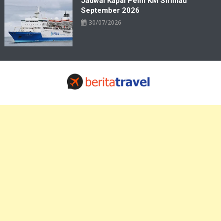
Jadwal Kapal Pelni KM Sirimau
September 2026
30/07/2026
Travelbiz
Situs Informasi Destinasi Wisata Resep Makanan, Kuliner, Jadwal
Tiket Pelni Ferry Kereta Lengkap