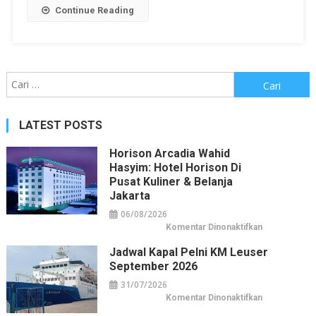
Continue Reading
Cari
untuk:
LATEST POSTS
Horison Arcadia Wahid
Hasyim: Hotel Horison Di
Pusat Kuliner & Belanja
Jakarta
06/08/2026
pada
Komentar Dinonaktifkan
Horison
Arcadia
Jadwal Kapal Pelni KM Leuser
Wahid
Hasyim:
September 2026
Hotel
Horison
31/07/2026
di
Pusat
pada
Komentar Dinonaktifkan
Kuliner
Jadwal
&
Kapal