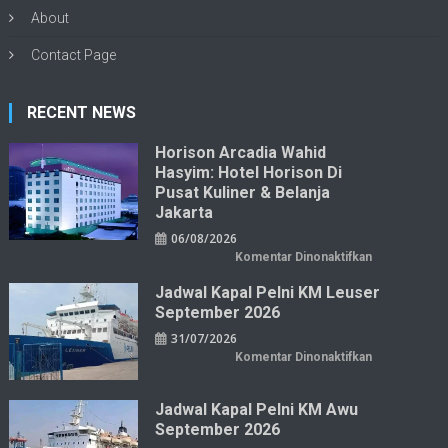
About
Contact Page
RECENT NEWS
Horison Arcadia Wahid
Hasyim: Hotel Horison Di
Pusat Kuliner & Belanja
Jakarta
06/08/2026
pada
Komentar Dinonaktifkan
Horison
Arcadia
Jadwal Kapal Pelni KM Leuser
Wahid
Hasyim:
September 2026
Hotel
Horison
31/07/2026
di
Pusat
pada
Komentar Dinonaktifkan
Kuliner
Jadwal
&
Kapal
Belanja
Pelni
Jakarta
KM
Jadwal Kapal Pelni KM Awu
Leuser
September 2026
September
2026