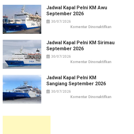
Belanja
Pelni
Jakarta
KM
Jadwal Kapal Pelni KM Awu
Leuser
September 2026
September
2026
30/07/2026
pada
Komentar Dinonaktifkan
Jadwal
Kapal
Pelni
KM
Jadwal Kapal Pelni KM Sirimau
Awu
September 2026
September
2026
30/07/2026
pada
Komentar Dinonaktifkan
Jadwal
Kapal
Pelni
KM
Jadwal Kapal Pelni KM
Sirimau
Sangiang September 2026
September
2026
30/07/2026
pada
Komentar Dinonaktifkan
Jadwal
Kapal
Pelni
KM
Sangiang
September
2026