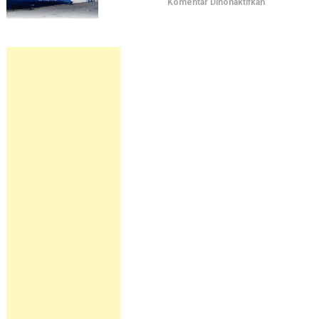
pada
Komentar Dinonaktifkan
Jadwal
Kapal
Pelni
KM
Sangiang
September
2026