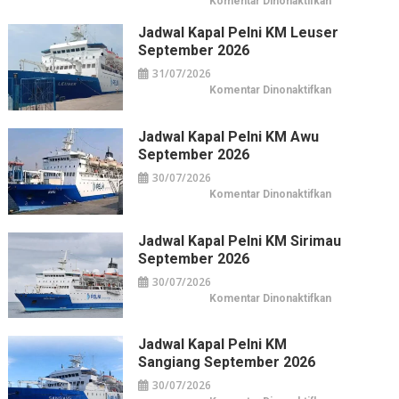
pada
Komentar Dinonaktifkan
Horison
Arcadia
Jadwal Kapal Pelni KM Leuser
Wahid
Hasyim:
September 2026
Hotel
Horison
31/07/2026
di
Pusat
pada
Komentar Dinonaktifkan
Kuliner
Jadwal
&
Kapal
Belanja
Pelni
Jakarta
KM
Jadwal Kapal Pelni KM Awu
Leuser
September 2026
September
2026
30/07/2026
pada
Komentar Dinonaktifkan
Jadwal
Kapal
Pelni
KM
Jadwal Kapal Pelni KM Sirimau
Awu
September 2026
September
2026
30/07/2026
pada
Komentar Dinonaktifkan
Jadwal
Kapal
Pelni
KM
Jadwal Kapal Pelni KM
Sirimau
Sangiang September 2026
September
2026
30/07/2026