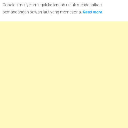
Cobalah menyelam agak ke tengah untuk mendapatkan
pemandangan bawah laut yang memesona.
Read more