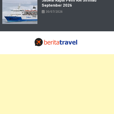
Jadwal Kapal Pelni KM Sirimau
September 2026
30/07/2026
Travelbiz
Situs Informasi Destinasi Wisata Resep Makanan, Kuliner, Jadwal
Tiket Pelni Ferry Kereta Lengkap