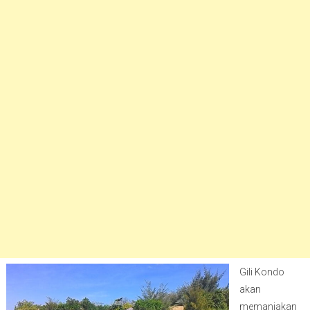
Gili Kondo
akan
memanjakan