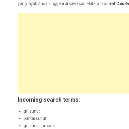
yang layak Anda singgahi di kawasan Mataram adalah
Lombo
Incoming search terms:
gili sunut
pantai sunut
gili sunut lombok