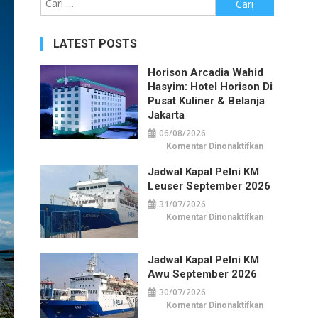
untuk:
LATEST POSTS
Horison Arcadia Wahid
Hasyim: Hotel Horison Di
Pusat Kuliner & Belanja
Jakarta
06/08/2026
pada
Komentar Dinonaktifkan
Horison
Arcadia
Jadwal Kapal Pelni KM
Wahid
Hasyim:
Leuser September 2026
Hotel
Horison
31/07/2026
di
Pusat
pada
Komentar Dinonaktifkan
Kuliner
Jadwal
&
Kapal
Belanja
Pelni
Jakarta
KM
Jadwal Kapal Pelni KM
Leuser
September
Awu September 2026
2026
30/07/2026
pada
Komentar Dinonaktifkan
Jadwal