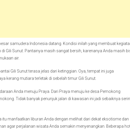
k besar samudera Indonesia datang. Kondisi inilah yang membuat kegiat
n di Gili Sunut. Pantainya masih sangat bersih, karenanya Anda masih b
mukaan air.
pantai Gili Sunut terasa jelas dari ketinggian. Oya, tempat ini juga
erang mutiara terletak di sebelah timur Gili Sunut.
endaraan Anda menuju Praya. Dari Praya menuju ke desa Pemokong
mokong. Tidak banyak penunjuk jalan di kawasan ini jadi sebaiknya seri
 itu manfaatkan liburan Anda dengan melihat dari dekat eksotisme dan
man agar perjalanan wisata Anda semakin menyenangkan. Beberapa hot