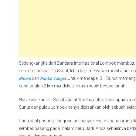
Sedangkan jika dari Bandara Internasional Lombok membutu
untuk mencapai Gili Sunut, lebih baik menyewa mobil atau moto
Bloam
dan
Pantai Tangsi
. Untuk mencapai Gili Sunut memang
kondisi jalan 2 km mendekati lokasi masih berupa tanah.
Nah, keunikan Gili Sunut adalah karena untuk mencapainya ki
Sunut dan pulau Lombok hanya dipisahkan oleh sebuah selat d
Pada saat pasang, tinggi air laut hanya sebatas paha orang d
kembali pasang pada malam haru. Jadi, Anda sebaiknya berkun
kecil ini dengan mudah.