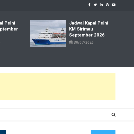
al Pelni
Jadwal Kapal Pelni
ptember
KM Sirimau
September 2026
6
30/07/2026
Cari