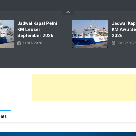
Jadwal Kapal Pelni
Jadwal Kap
KM Leuser
KM Awu Se
September 2026
2026
31/07/2026
30/07/202
wal Tiket Pelni Ferry Kereta Lengkap
ata