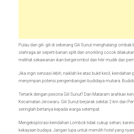
Pulau dan gili- gili di seberang Gili Sunut menghalangi omba
olahraga air seperti banan split dan snorkling cocok dilakuka
melihat sekawanan ikan bergerombol dan hilir mudik dari per
Jika ingin sensasi lebih, naiklah ke atas bukit kecil, keindahan 
menyimpan potensi pengembangan budidaya mutiara. Budidaya k
Tertarik dengan pesona Gili Sunut? Dari Mataram arahkan k
Kecamatan Jerowaru. Gili Sunut berjarak sekitar 2 km dari Pe
seringlah bertanya kepada warga setempat.
Mengeksplorasi keindahan Lombok tidak cukup sehari, karena
kekayaan budaya. Jangan lupa untuk memilih hotel yang nya