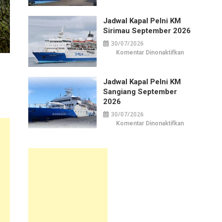
Kapal
Pelni
KM
Jadwal Kapal Pelni KM
Awu
September
Sirimau September 2026
2026
30/07/2026
pada
Komentar Dinonaktifkan
Jadwal
Kapal
Pelni
KM
Jadwal Kapal Pelni KM
Sirimau
September
Sangiang September
2026
2026
30/07/2026
pada
Komentar Dinonaktifkan
Jadwal
Kapal
Pelni
KM
Sangiang
September
2026