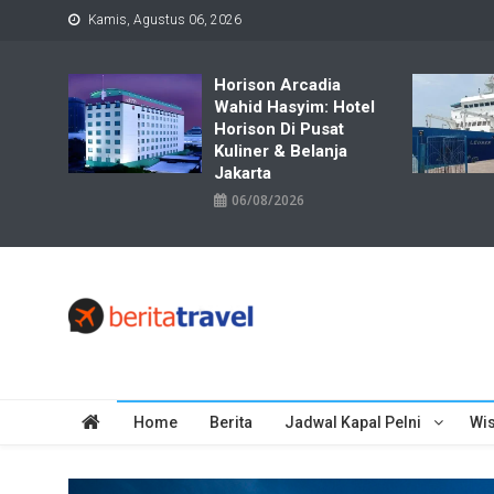
Skip
Kamis, Agustus 06, 2026
to
content
Horison Arcadia
Wahid Hasyim: Hotel
Horison Di Pusat
Kuliner & Belanja
Jakarta
06/08/2026
Travelbiz
Situs Informasi Destinasi Wisata Resep Makanan, Kuliner, Jad
Home
Berita
Jadwal Kapal Pelni
Wis