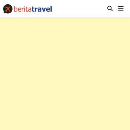
Skip
Mai
to
Open
Men
Search
content