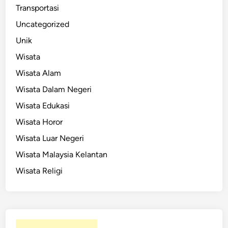
Transportasi
Uncategorized
Unik
Wisata
Wisata Alam
Wisata Dalam Negeri
Wisata Edukasi
Wisata Horor
Wisata Luar Negeri
Wisata Malaysia Kelantan
Wisata Religi