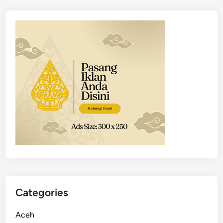
f
e
r
Categories
Aceh