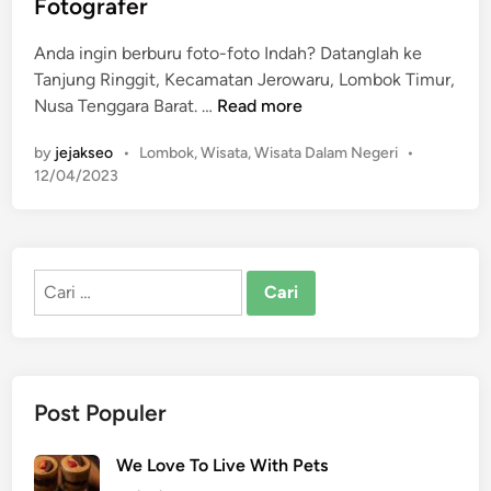
Fotografer
d
i
i
n
Anda ingin berburu foto-foto Indah? Datanglah ke
L
Tanjung Ringgit, Kecamatan Jerowaru, Lombok Timur,
o
T
Nusa Tenggara Barat. …
Read more
m
a
b
P
by
jejakseo
•
Lombok
,
Wisata
,
Wisata Dalam Negeri
•
n
o
o
12/04/2023
j
k
s
u
!
t
n
e
g
d
Cari
R
i
untuk:
n
i
n
g
g
Post Populer
i
t
We Love To Live With Pets
,