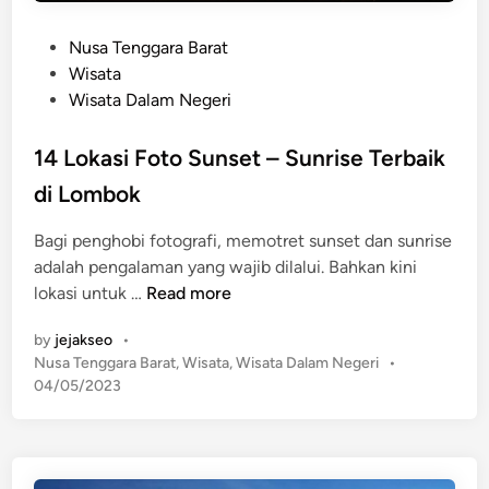
P
Nusa Tenggara Barat
o
Wisata
s
Wisata Dalam Negeri
t
e
14 Lokasi Foto Sunset – Sunrise Terbaik
d
di Lombok
i
n
Bagi penghobi fotografi, memotret sunset dan sunrise
adalah pengalaman yang wajib dilalui. Bahkan kini
1
lokasi untuk …
Read more
4
by
jejakseo
•
L
P
Nusa Tenggara Barat
,
Wisata
,
Wisata Dalam Negeri
•
o
o
04/05/2023
k
s
a
t
s
e
i
d