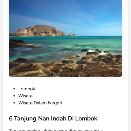
i
F
n
o
t
o
S
u
n
s
e
t
–
S
u
P
Lombok
n
o
Wisata
r
s
Wisata Dalam Negeri
i
t
s
e
6 Tanjung Nan Indah Di Lombok
e
d
T
i
Tanjung adalah julukan yang digunakan untuk