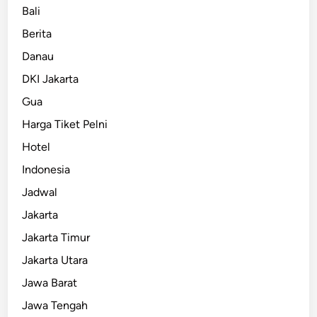
Bali
Berita
Danau
DKI Jakarta
Gua
Harga Tiket Pelni
Hotel
Indonesia
Jadwal
Jakarta
Jakarta Timur
Jakarta Utara
Jawa Barat
Jawa Tengah