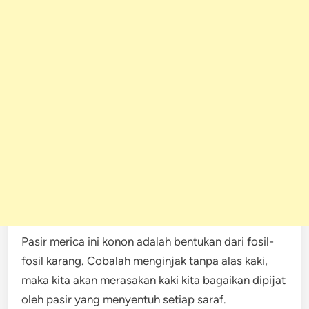
Pasir merica ini konon adalah bentukan dari fosil-
fosil karang. Cobalah menginjak tanpa alas kaki,
maka kita akan merasakan kaki kita bagaikan dipijat
oleh pasir yang menyentuh setiap saraf.