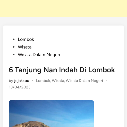
Posted
Lombok
in
Wisata
Wisata Dalam Negeri
6 Tanjung Nan Indah Di Lombok
Posted
by
jejakseo
•
Lombok
,
Wisata
,
Wisata Dalam Negeri
•
in
13/04/2023