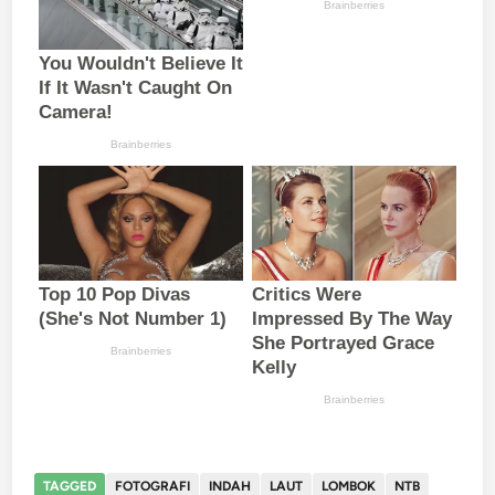
TAGGED
FOTOGRAFI
INDAH
LAUT
LOMBOK
NTB