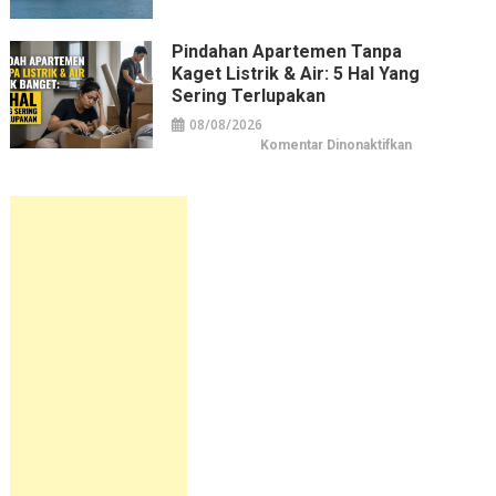
Jadwal
Kapal
Pelni
KM
Pindahan Apartemen Tanpa
Bukit
Kaget Listrik & Air: 5 Hal Yang
Siguntang
September
Sering Terlupakan
2026
08/08/2026
pada
Komentar Dinonaktifkan
Pindahan
Apartemen
tanpa
Kaget
Listrik
&
Air:
5
Hal
yang
Sering
Terlupakan