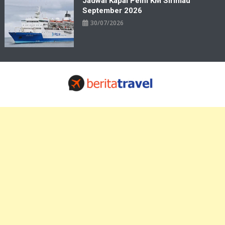
Jadwal Kapal Pelni KM Sirimau
September 2026
30/07/2026
Travelbiz
Situs Informasi Destinasi Wisata Resep Makanan, Kuliner, Jadwal
Tiket Pelni Ferry Kereta Lengkap