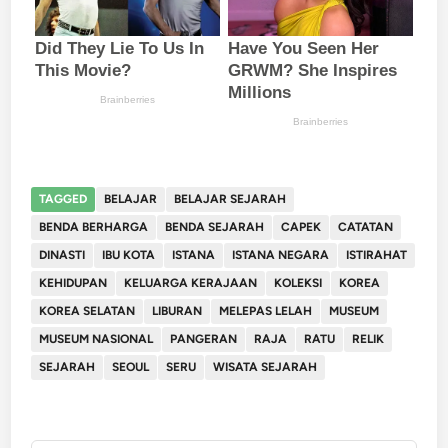
TAGGED
BELAJAR
BELAJAR SEJARAH
BENDA BERHARGA
BENDA SEJARAH
CAPEK
CATATAN
DINASTI
IBU KOTA
ISTANA
ISTANA NEGARA
ISTIRAHAT
KEHIDUPAN
KELUARGA KERAJAAN
KOLEKSI
KOREA
KOREA SELATAN
LIBURAN
MELEPAS LELAH
MUSEUM
MUSEUM NASIONAL
PANGERAN
RAJA
RATU
RELIK
SEJARAH
SEOUL
SERU
WISATA SEJARAH