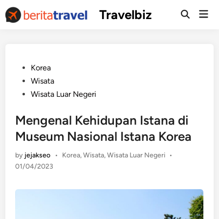
Skip
Travelbiz
Mai
to
Open
Men
Search
content
Posted
Korea
in
Wisata
Wisata Luar Negeri
Mengenal Kehidupan Istana di
Museum Nasional Istana Korea
Posted
by
jejakseo
•
Korea
,
Wisata
,
Wisata Luar Negeri
•
in
01/04/2023