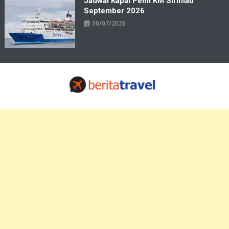
Jadwal Kapal Pelni KM Sirimau
September 2026
30/07/2026
Travelbiz
Situs Informasi Destinasi Wisata Resep Makanan, Kuliner, Jadwal
Tiket Pelni Ferry Kereta Lengkap