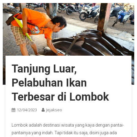
Tanjung Luar,
Pelabuhan Ikan
Terbesar di Lombok
12/04/2023
Jejakseo
Lombok adalah destinasi wisata yang kaya dengan pantai-
pantainya yang indah. Tapi tidak itu saja, disini juga ada