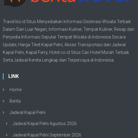
Travel.biz.id Situs Menyediakan Informasi
Destinasi Wisata
Terbaik
Dalam Dan Luar Negeri, Informasi Kuliner, Tempat
Kuliner
, Resep dan
Penyedia Informasi Seputar Tempat
Wisata
di Indonesia Secara
Update,
Harga Tiket Kapal Pelni
, Akses Transportasi dan
Jadwal
Kapal Pelni
, Kapal Ferry,
Hotel.co.id Situs Cari Hotel Murah Terbaik
Serta Jadwal Kereta Lengkap dan Terpercaya di Indonesia.
LINK
Home
Berita
Jadwal Kapal Pelni
Jadwal Kapal Pelni Agustus 2026
Jadwal Kapal Pelni September 2026