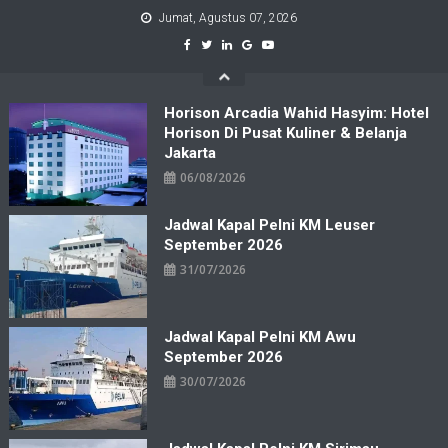
Skip
Jumat, Agustus 07, 2026
to
content
Horison Arcadia Wahid Hasyim: Hotel
Horison Di Pusat Kuliner & Belanja
Jakarta
06/08/2026
Jadwal Kapal Pelni KM Leuser
September 2026
31/07/2026
Jadwal Kapal Pelni KM Awu
September 2026
30/07/2026