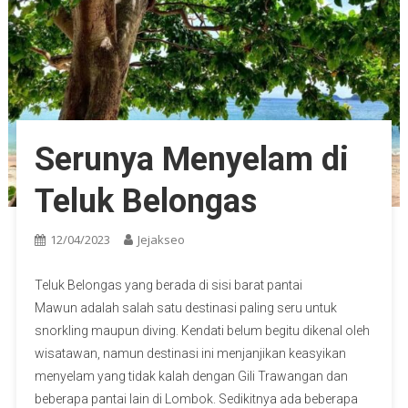
Serunya Menyelam di
Teluk Belongas
12/04/2023
Jejakseo
Teluk Belongas yang berada di sisi barat pantai
Mawun adalah salah satu destinasi paling seru untuk
snorkling maupun diving. Kendati belum begitu dikenal oleh
wisatawan, namun destinasi ini menjanjikan keasyikan
menyelam yang tidak kalah dengan Gili Trawangan dan
beberapa pantai lain di Lombok. Sedikitnya ada beberapa