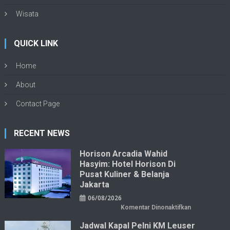
Wisata
QUICK LINK
Home
About
Contact Page
RECENT NEWS
Horison Arcadia Wahid
Hasyim: Hotel Horison Di
Pusat Kuliner & Belanja
Jakarta
06/08/2026
pada
Komentar Dinonaktifkan
Horison
Arcadia
Jadwal Kapal Pelni KM Leuser
Wahid