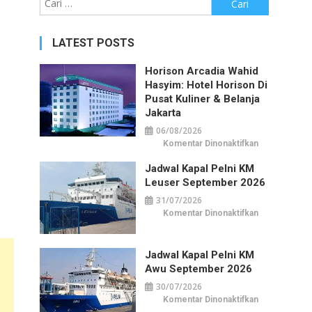
untuk:
LATEST POSTS
Horison Arcadia Wahid
Hasyim: Hotel Horison Di
Pusat Kuliner & Belanja
Jakarta
06/08/2026
pada
Komentar Dinonaktifkan
Horison
Arcadia
Jadwal Kapal Pelni KM
Wahid
Hasyim:
Leuser September 2026
Hotel
Horison
31/07/2026
di
Pusat
pada
Komentar Dinonaktifkan
Kuliner
Jadwal
&
Kapal
Belanja
Pelni
Jakarta
KM
Jadwal Kapal Pelni KM
Leuser
September
Awu September 2026
2026
30/07/2026
pada
Komentar Dinonaktifkan
Jadwal