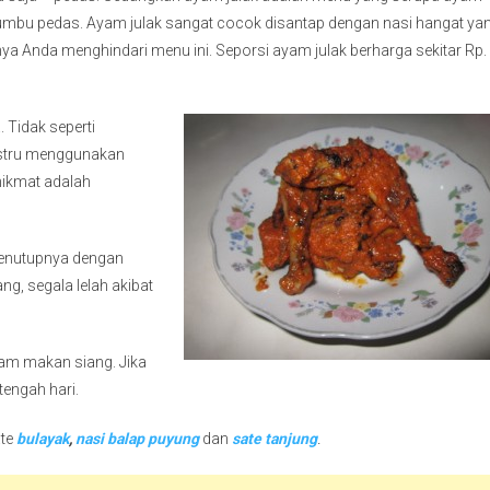
mbu pedas. Ayam julak sangat cocok disantap dengan nasi hangat ya
a Anda menghindari menu ini. Seporsi ayam julak berharga sekitar Rp.
 Tidak seperti
stru menggunakan
ikmat adalah
menutupnya dengan
g, segala lelah akibat
jam makan siang. Jika
tengah hari.
ate
bulayak
,
nasi balap puyung
dan
sate tanjung
.