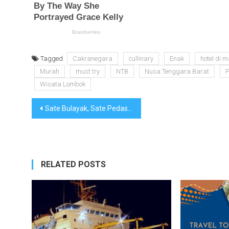
Tagged
Cakranegara
cullinary
Enak
hotel di 
Murah
must try
NTB
Nusa Tenggara Barat
Wisata Lombok
Navigasi
Sate Bulayak, Sate Pedas Khas Lombok
pos
RELATED POSTS