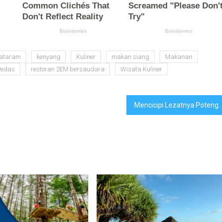
mataram
kenyang
Kuliner
makan siang
Makanan
Pedas
restoran 2EM bersaudara
Wisata Kuliner
Mencicipi Lezatnya Poteng Jaje Tujak 