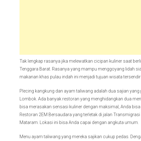
Tak lengkap rasanya jika melewatkan cicipan kuliner saat ber
Tenggara Barat. Rasanya yang mampu menggoyang lidah s
makanan khas pulau indah ini menjadi tujuan wisata tersendiri
Plecing kangkung dan ayam taliwang adalah dua sajian yang p
Lombok. Ada banyak restoran yang menghidangkan dua menu 
bisa merasakan sensasi kuliner dengan maksimal, Anda bisa 
Restoran 2EM Bersaudara yang terletak di jalan Transmigras
Mataram. Lokasi ini bisa Anda capai dengan angkuta umum.
Menu ayam taliwang yang mereka sajikan cukup pedas. Deng