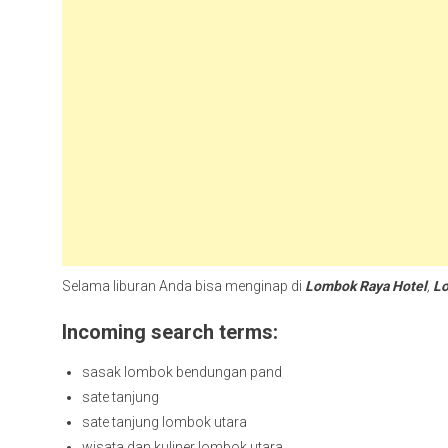
Selama liburan Anda bisa menginap di
Lombok Raya Hotel
,
Lo
Incoming search terms:
sasak lombok bendungan pand
sate tanjung
sate tanjung lombok utara
wisata dan kuliner lombok utara