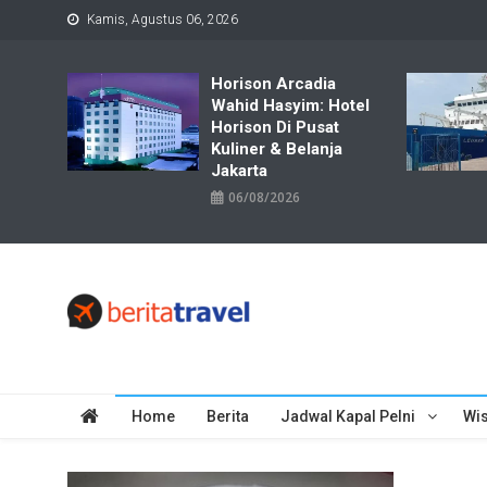
Skip
Kamis, Agustus 06, 2026
to
content
Horison Arcadia
Wahid Hasyim: Hotel
Horison Di Pusat
Kuliner & Belanja
Jakarta
06/08/2026
Travelbiz
Situs Informasi Destinasi Wisata Resep Makanan, Kuliner, Jad
Home
Berita
Jadwal Kapal Pelni
Wis