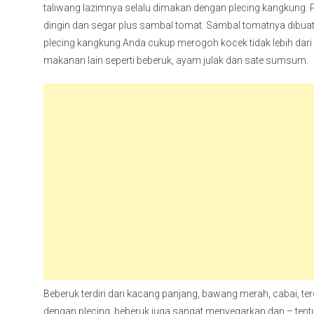
taliwang lazimnya selalu dimakan dengan plecing kangkung. P
dingin dan segar plus sambal tomat. Sambal tomatnya dibuat 
plecing kangkung Anda cukup merogoh kocek tidak lebih dari 
makanan lain seperti beberuk, ayam julak dan sate sumsum.
Beberuk terdiri dari kacang panjang, bawang merah, cabai, 
dengan plecing, beberuk juga sangat menyegarkan dan – ten