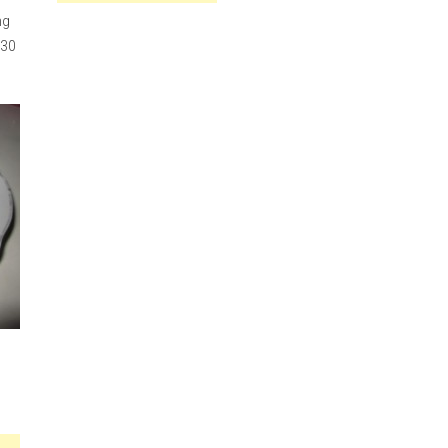
ng
 30