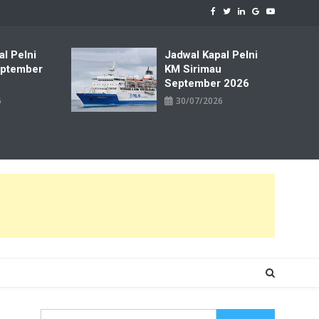
al Pelni
Jadwal Kapal Pelni
ptember
KM Sirimau
September 2026
6
30/07/2026
Cari