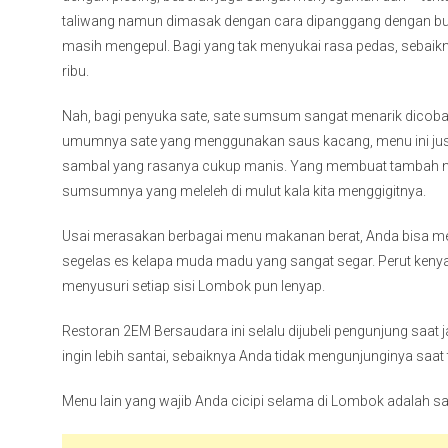
taliwang namun dimasak dengan cara dipanggang dengan bu
masih mengepul. Bagi yang tak menyukai rasa pedas, sebaikny
ribu.
Nah, bagi penyuka sate, sate sumsum sangat menarik dicoba.
umumnya sate yang menggunakan saus kacang, menu ini ju
sambal yang rasanya cukup manis. Yang membuat tambah n
sumsumnya yang meleleh di mulut kala kita menggigitnya.
Usai merasakan berbagai menu makanan berat, Anda bisa 
segelas es kelapa muda madu yang sangat segar. Perut kenyan
menyusuri setiap sisi Lombok pun lenyap.
Restoran 2EM Bersaudara ini selalu dijubeli pengunjung saat 
ingin lebih santai, sebaiknya Anda tidak mengunjunginya saat 
Menu lain yang wajib Anda cicipi selama di Lombok adalah s