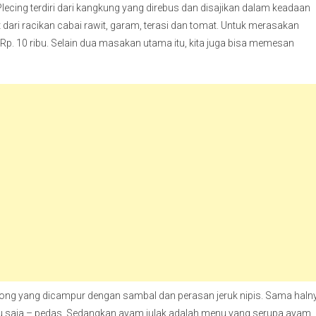
lecing terdiri dari kangkung yang direbus dan disajikan dalam keadaan
dari racikan cabai rawit, garam, terasi dan tomat. Untuk merasakan
Rp. 10 ribu. Selain dua masakan utama itu, kita juga bisa memesan
terong yang dicampur dengan sambal dan perasan jeruk nipis. Sama haln
tu saja – pedas. Sedangkan ayam julak adalah menu yang serupa ayam