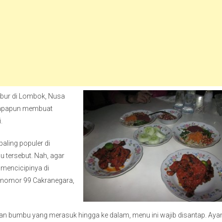
libur di Lombok, Nusa
iapapun membuat
.
aling populer di
tersebut. Nah, agar
mencicipinya di
i nomor 99 Cakranegara,
an bumbu yang merasuk hingga ke dalam, menu ini wajib disantap. Ay