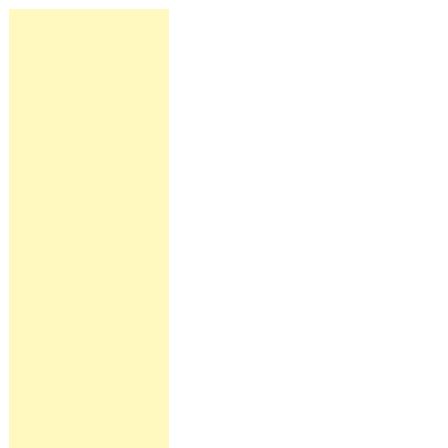
Sangiang
September
2026