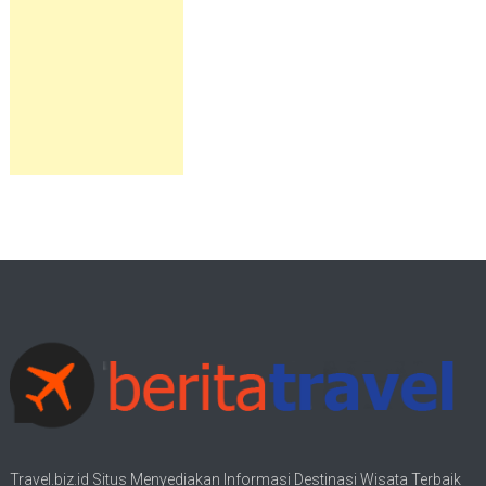
Travel.biz.id Situs Menyediakan Informasi
Destinasi Wisata
Terbaik