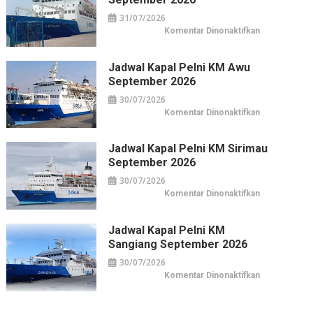
Hotel
Horison
31/07/2026
di
Pusat
pada
Komentar Dinonaktifkan
Kuliner
Jadwal
&
Kapal
Belanja
Pelni
Jakarta
KM
Jadwal Kapal Pelni KM Awu
Leuser
September 2026
September
2026
30/07/2026
pada
Komentar Dinonaktifkan
Jadwal
Kapal
Pelni
KM
Jadwal Kapal Pelni KM Sirimau
Awu
September 2026
September
2026
30/07/2026
pada
Komentar Dinonaktifkan
Jadwal
Kapal
Pelni
KM
Jadwal Kapal Pelni KM
Sirimau
Sangiang September 2026
September
2026
30/07/2026
pada
Komentar Dinonaktifkan
Jadwal
Kapal
Pelni
KM