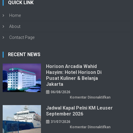
QUICK LINK
Home
About
Contact Page
RECENT NEWS
Horison Arcadia Wahid
Hasyim: Hotel Horison Di
Pusat Kuliner & Belanja
Jakarta
06/08/2026
pada
Komentar Dinonaktifkan
Horison
Arcadia
Jadwal Kapal Pelni KM Leuser
Wahid
Hasyim:
September 2026
Hotel
Horison
31/07/2026
di
Pusat
pada
Komentar Dinonaktifkan
Kuliner
Jadwal
&