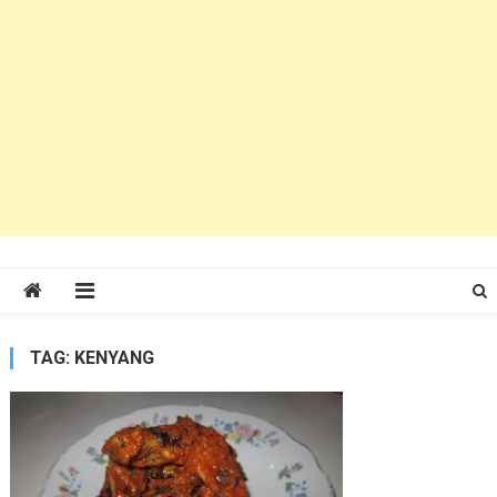
TAG:
KENYANG