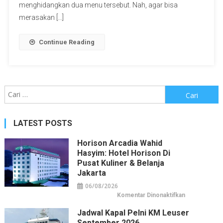
menghidangkan dua menu tersebut. Nah, agar bisa
merasakan […]
Continue Reading
Cari
untuk:
LATEST POSTS
Horison Arcadia Wahid
Hasyim: Hotel Horison Di
Pusat Kuliner & Belanja
Jakarta
06/08/2026
pada
Komentar Dinonaktifkan
Horison
Arcadia
Jadwal Kapal Pelni KM Leuser
Wahid
Hasyim:
September 2026