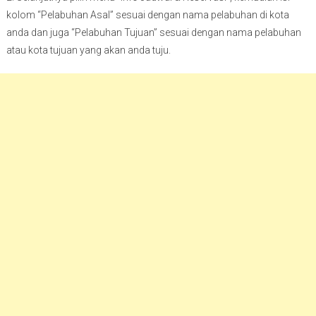
kolom “Pelabuhan Asal” sesuai dengan nama pelabuhan di kota
anda dan juga “Pelabuhan Tujuan” sesuai dengan nama pelabuhan
atau kota tujuan yang akan anda tuju.