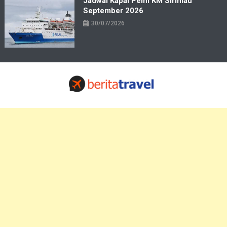
Jadwal Kapal Pelni KM Sirimau
September 2026
30/07/2026
Travelbiz
Situs Informasi Destinasi Wisata Resep Makanan, Kuliner, Jadwal
Tiket Pelni Ferry Kereta Lengkap