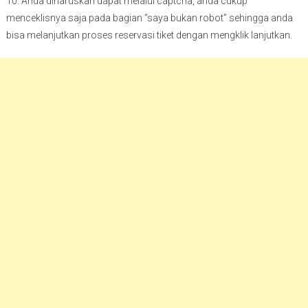
10. Anda diharuskan dapat melalui captcha, anda cukup
menceklisnya saja pada bagian “saya bukan robot” sehingga anda
bisa melanjutkan proses reservasi tiket dengan mengklik lanjutkan.