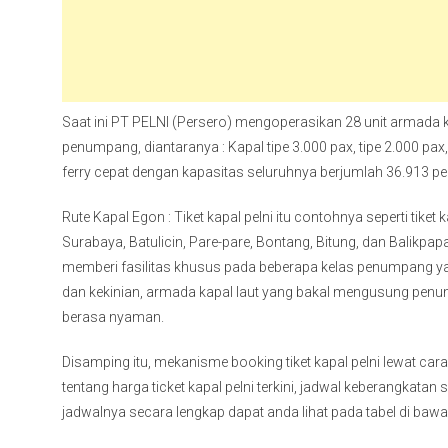
Saat ini PT PELNI (Persero) mengoperasikan 28 unit armada 
penumpang, diantaranya : Kapal tipe 3.000 pax, tipe 2.000 pax, t
ferry cepat dengan kapasitas seluruhnya berjumlah 36.913 
Rute Kapal Egon : Tiket kapal pelni itu contohnya seperti ti
Surabaya, Batulicin, Pare-pare, Bontang, Bitung, dan Balikpa
memberi fasilitas khusus pada beberapa kelas penumpang yang
dan kekinian, armada kapal laut yang bakal mengusung p
berasa nyaman.
Disamping itu, mekanisme booking tiket kapal pelni lewat ca
tentang harga ticket kapal pelni terkini, jadwal keberangkata
jadwalnya secara lengkap dapat anda lihat pada tabel di bawah