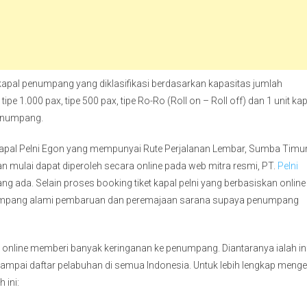
kapal penumpang yang diklasifikasi berdasarkan kapasitas jumlah
ipe 1.000 pax, tipe 500 pax, tipe Ro-Ro (Roll on – Roll off) dan 1 unit kap
penumpang.
ket kapal Pelni Egon yang mempunyai Rute Perjalanan Lembar, Sumba Timur
pan mulai dapat diperoleh secara online pada web mitra resmi, PT.
Pelni
 ada. Selain proses booking tiket kapal pelni yang berbasiskan online
enumpang alami pembaruan dan peremajaan sarana supaya penumpang
ra online memberi banyak keringanan ke penumpang. Diantaranya ialah i
n sampai daftar pelabuhan di semua Indonesia. Untuk lebih lengkap meng
 ini: