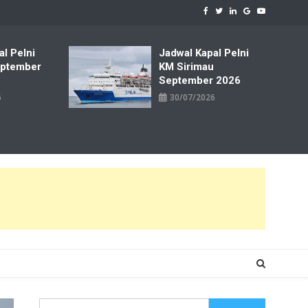
al Pelni
Jadwal Kapal Pelni
ptember
KM Sirimau
September 2026
6
30/07/2026
Cari