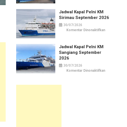
Kapal
Pelni
KM
Jadwal Kapal Pelni KM
Awu
September
Sirimau September 2026
2026
30/07/2026
pada
Komentar Dinonaktifkan
Jadwal
Kapal
Pelni
KM
Jadwal Kapal Pelni KM
Sirimau
September
Sangiang September
2026
2026
30/07/2026
pada
Komentar Dinonaktifkan
Jadwal
Kapal
Pelni
KM
Sangiang
September
2026