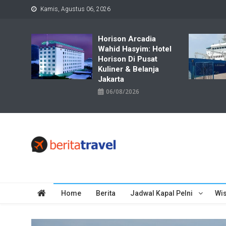
Skip
Kamis, Agustus 06, 2026
to
content
Horison Arcadia
Wahid Hasyim: Hotel
Horison Di Pusat
Kuliner & Belanja
Jakarta
06/08/2026
Travelbiz
Situs Informasi Destinasi Wisata Resep Makanan, Kuliner, Jad
Home
Berita
Jadwal Kapal Pelni
Wis