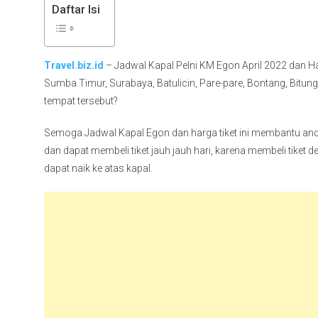
Daftar Isi
Travel.biz.id
– Jadwal Kapal Pelni KM Egon April 2022 dan Ha
Sumba Timur, Surabaya, Batulicin, Pare-pare, Bontang, Bitu
tempat tersebut?
Semoga Jadwal Kapal Egon dan harga tiket ini membantu anda
dan dapat membeli tiket jauh jauh hari, karena membeli tiket
dapat naik ke atas kapal.