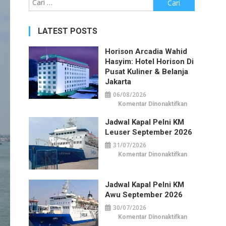
untuk:
LATEST POSTS
Horison Arcadia Wahid
Hasyim: Hotel Horison Di
Pusat Kuliner & Belanja
Jakarta
06/08/2026
pada
Komentar Dinonaktifkan
Horison
Arcadia
Jadwal Kapal Pelni KM
Wahid
Hasyim:
Leuser September 2026
Hotel
Horison
31/07/2026
di
Pusat
pada
Komentar Dinonaktifkan
Kuliner
Jadwal
&
Kapal
Belanja
Pelni
Jakarta
KM
Jadwal Kapal Pelni KM
Leuser
September
Awu September 2026
2026
30/07/2026
pada
Komentar Dinonaktifkan
Jadwal