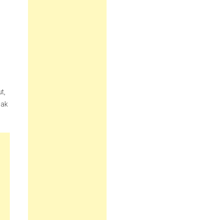
t,
dak