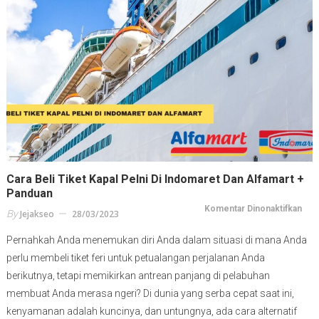
Cara Beli Tiket Kapal Pelni Di Indomaret Dan Alfamart +
Panduan
pad
Komentar Dinonaktifkan
By
Jejakseo
28/03/2023
Car
Beli
Tike
Pernahkah Anda menemukan diri Anda dalam situasi di mana Anda
Kapa
Peln
perlu membeli tiket feri untuk petualangan perjalanan Anda
di
Ind
berikutnya, tetapi memikirkan antrean panjang di pelabuhan
dan
Alfa
membuat Anda merasa ngeri? Di dunia yang serba cepat saat ini,
+
Pan
kenyamanan adalah kuncinya, dan untungnya, ada cara alternatif