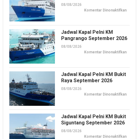
08/08/2026
pada
Komentar Dinonaktifkan
Jadwal
Kapal
Pelni
KM
Dorolo
Jadwal Kapal Pelni KM
Septe
2026
Pangrango September 2026
08/08/2026
pada
Komentar Dinonaktifkan
Jadwal
Kapal
Pelni
KM
Pangra
Jadwal Kapal Pelni KM Bukit
Septe
2026
Raya September 2026
08/08/2026
pada
Komentar Dinonaktifkan
Jadwal
Kapal
Pelni
KM
Bukit
Jadwal Kapal Pelni KM Bukit
Raya
Septe
Siguntang September 2026
2026
08/08/2026
pada
Komentar Dinonaktifkan