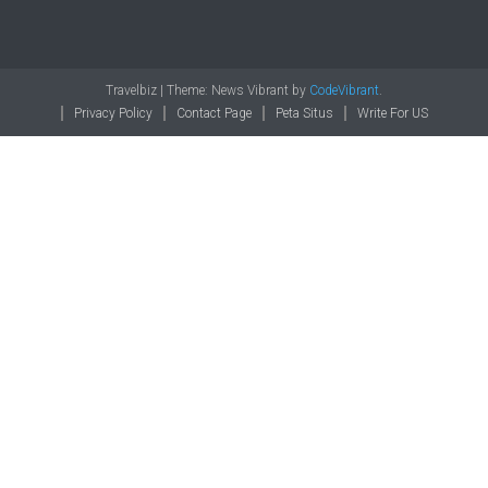
Pelni
KM
Bukit
Raya
September
2026
Travelbiz
|
Theme: News Vibrant by
CodeVibrant
.
Privacy Policy
Contact Page
Peta Situs
Write For US