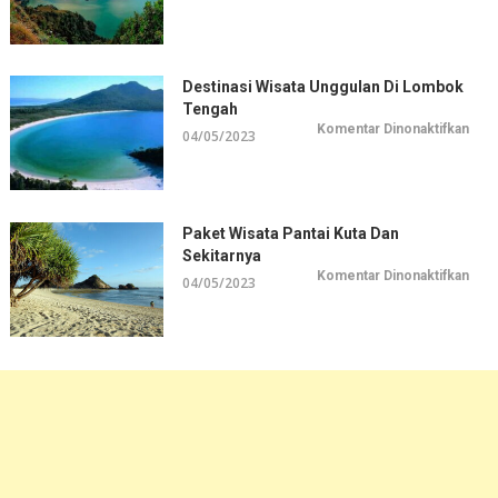
Dest
Wisa
di
Kaw
Rinja
Destinasi Wisata Unggulan Di Lombok
Tengah
pada
Komentar Dinonaktifkan
04/05/2023
Dest
Wisa
Ungg
di
Lom
Ten
Paket Wisata Pantai Kuta Dan
Sekitarnya
pada
Komentar Dinonaktifkan
04/05/2023
Pake
Wisa
Pant
Kuta
dan
Seki