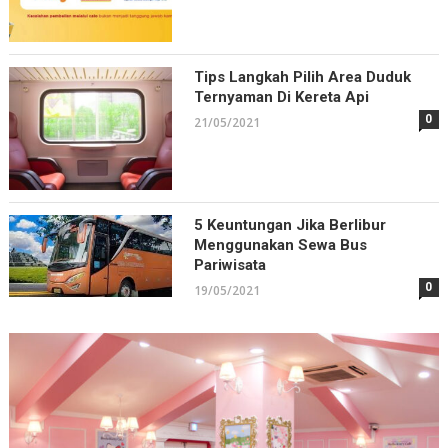
Beli
Tike
Kapa
Feri
sec
Onli
Tips Langkah Pilih Area Duduk
di
Apli
Ternyaman Di Kereta Api
Feri
0
21/05/2021
5 Keuntungan Jika Berlibur
Menggunakan Sewa Bus
Pariwisata
0
19/05/2021