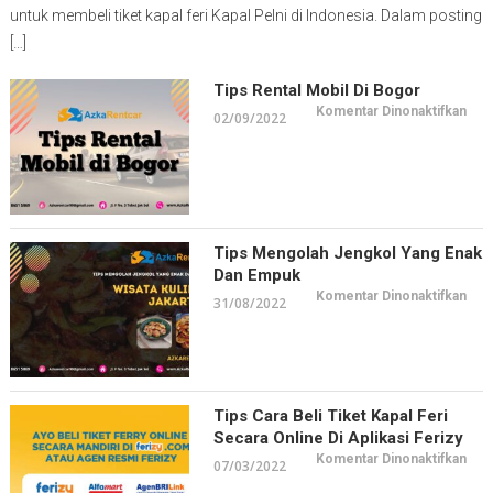
untuk membeli tiket kapal feri Kapal Pelni di Indonesia. Dalam posting
[…]
Tips Rental Mobil Di Bogor
pad
Komentar Dinonaktifkan
02/09/2022
Tip
Rent
Mob
di
Bog
Tips Mengolah Jengkol Yang Enak
Dan Empuk
pad
Komentar Dinonaktifkan
31/08/2022
Tip
Men
Jen
yan
Ena
dan
Emp
Tips Cara Beli Tiket Kapal Feri
Secara Online Di Aplikasi Ferizy
pad
Komentar Dinonaktifkan
07/03/2022
Tip
Car