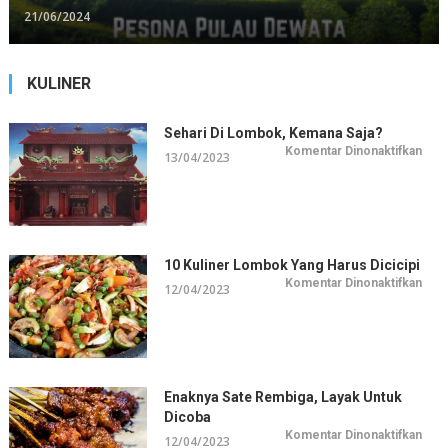
21/06/2024
KULINER
Sehari Di Lombok, Kemana Saja?
pada
Komentar Dinonaktifkan
13/04/2023
Seha
di
Lom
Kem
Saja
10 Kuliner Lombok Yang Harus Dicicipi
pada
Komentar Dinonaktifkan
12/04/2023
10
Kuli
Lom
Yan
Har
Dicic
Enaknya Sate Rembiga, Layak Untuk
Dicoba
pada
Komentar Dinonaktifkan
12/04/2023
Enak