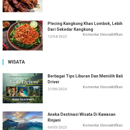
Sate
Remb
Laya
Untu
Dico
Plecing Kangkung Khas Lombok, Lebih
Dari Sekedar Kangkung
pada
Komentar Dinonaktifkan
12/04/2023
Plec
Kan
Kha
Lom
Lebi
Dari
Sek
WISATA
Kan
Berbagai Tips Liburan Dan Memilih Bali
Driver
pada
Komentar Dinonaktifkan
21/06/2024
Berb
Tips
Libu
dan
Memi
Bali
Driv
Aneka Destinasi Wisata Di Kawasan
Rinjani
pada
Komentar Dinonaktifkan
04/05/2023
Ane