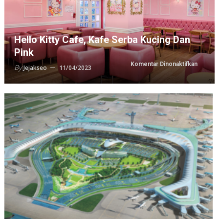
Hello Kitty Cafe, Kafe Serba Kucing Dan
Pink
pada
Komentar Dinonaktifkan
By
Jejakseo
11/04/2023
Hello
Kitty
Cafe,
Kafe
Serba
Kucing
dan
Pink