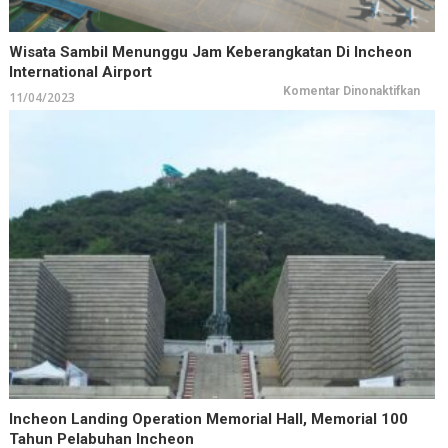
Wisata Sambil Menunggu Jam Keberangkatan Di Incheon
International Airport
pada
Komentar Dinonaktifkan
11/04/2023
Wisa
Samb
Men
Jam
Kebe
di
Inch
Inter
Airpo
Incheon Landing Operation Memorial Hall, Memorial 100
Tahun Pelabuhan Incheon