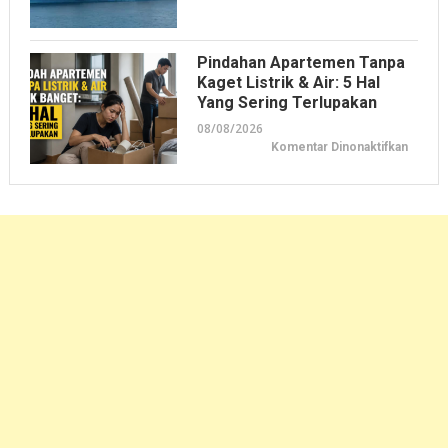
Jadwal
Kapal
Pelni
KM
Bukit
Pindahan Apartemen Tanpa
Sigunt
Septe
Kaget Listrik & Air: 5 Hal
2026
Yang Sering Terlupakan
08/08/2026
pada
Komentar Dinonaktifkan
Pindah
Apart
tanpa
Kaget
Listrik
&
Air:
5
Hal
yang
Sering
Terlup