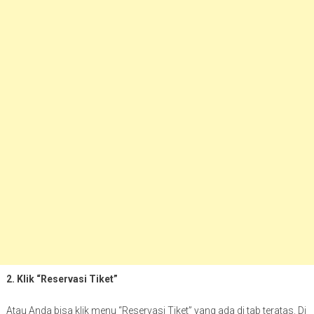
2. Klik “Reservasi Tiket”
Atau Anda bisa klik menu “Reservasi Tiket” yang ada di tab teratas. Di