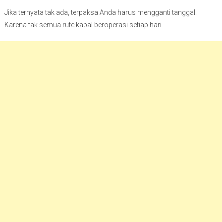
Jika ternyata tak ada, terpaksa Anda harus mengganti tanggal.
Karena tak semua rute kapal beroperasi setiap hari.