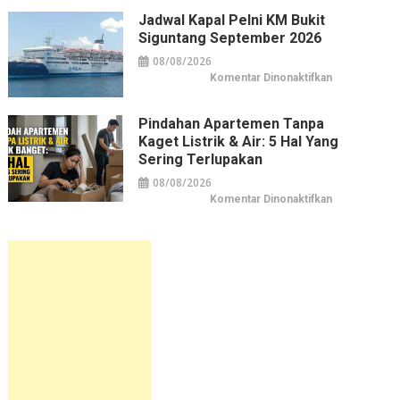
Pelni
KM
Jadwal Kapal Pelni KM Bukit
Bukit
Siguntang September 2026
Raya
September
2026
08/08/2026
pada
Komentar Dinonaktifkan
Jadwal
Kapal
Pelni
KM
Pindahan Apartemen Tanpa
Bukit
Kaget Listrik & Air: 5 Hal Yang
Siguntang
September
Sering Terlupakan
2026
08/08/2026
pada
Komentar Dinonaktifkan
Pindahan
Apartemen
tanpa
Kaget
Listrik
&
Air:
5
Hal
yang
Sering
Terlupakan