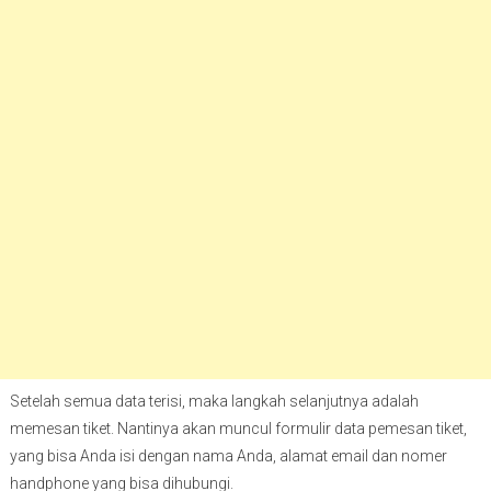
Setelah semua data terisi, maka langkah selanjutnya adalah
memesan tiket. Nantinya akan muncul formulir data pemesan tiket,
yang bisa Anda isi dengan nama Anda, alamat email dan nomer
handphone yang bisa dihubungi.