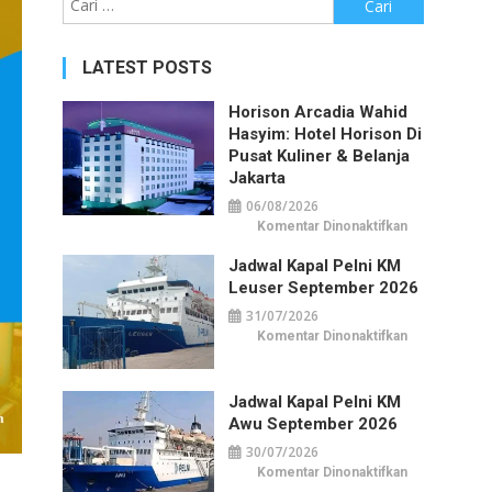
untuk:
LATEST POSTS
Horison Arcadia Wahid
Hasyim: Hotel Horison Di
Pusat Kuliner & Belanja
Jakarta
06/08/2026
pada
Komentar Dinonaktifkan
Horison
Arcadia
Jadwal Kapal Pelni KM
Wahid
Hasyim:
Leuser September 2026
Hotel
Horison
31/07/2026
di
Pusat
pada
Komentar Dinonaktifkan
Kuliner
Jadwal
&
Kapal
Belanja
Pelni
Jakarta
KM
Jadwal Kapal Pelni KM
Leuser
September
Awu September 2026
2026
30/07/2026
pada
Komentar Dinonaktifkan
Jadwal