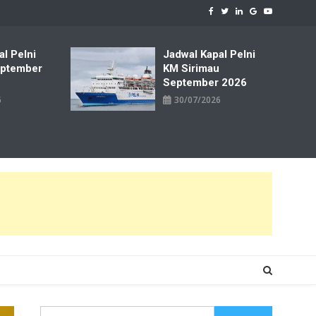
al Pelni
Jadwal Kapal Pelni
ptember
KM Sirimau
September 2026
6
30/07/2026
Cari