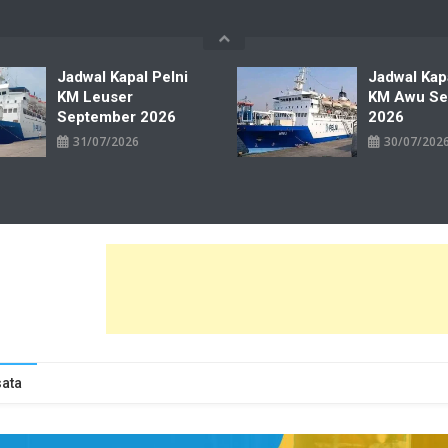
Jadwal Kapal Pelni
Jadwal Kap
KM Leuser
KM Awu Se
September 2026
2026
31/07/2026
30/07/202
wal Tiket Pelni Ferry Kereta Lengkap
ata