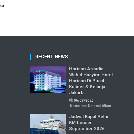
ka
RECENT NEWS
Horison Arcadia
Wahid Hasyim: Hotel
Horison Di Pusat
Kuliner & Belanja
Jakarta
06/08/2026
pada
Komentar Dinonaktifkan
Horison
Arcadia
Jadwal Kapal Pelni
Wahid
Hasyim:
KM Leuser
Hotel
Horison
September 2026
di