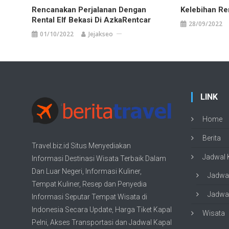
Rencanakan Perjalanan Dengan
Kelebihan Ren
Rental Elf Bekasi Di AzkaRentcar
28/09/2022
01/10/2022
Jejakseo
LINK
Home
Berita
Travel.biz.id Situs Menyediakan
Jadwal K
Informasi
Destinasi Wisata
Terbaik Dalam
Dan Luar Negeri, Informasi Kuliner,
Jadwal
Tempat
Kuliner
, Resep dan Penyedia
Jadwal
Informasi Seputar Tempat
Wisata
di
Indonesia Secara Update,
Harga Tiket Kapal
Wisata
Pelni
, Akses Transportasi dan
Jadwal Kapal