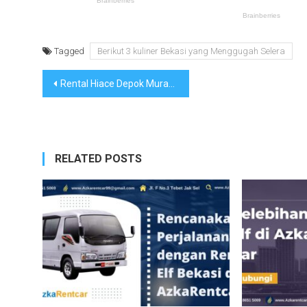
Tagged
Berikut 3 kuliner Bekasi yang Menggugah Selera
Navigasi
Rental Hiace Depok Murah di AzkaRentcar
pos
RELATED POSTS