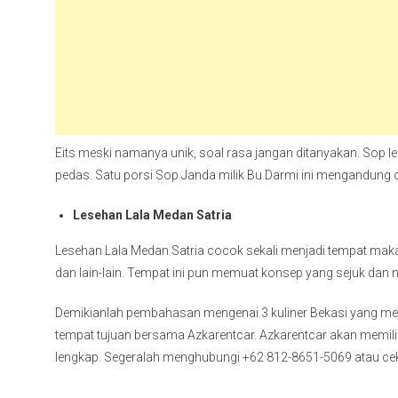
Eits meski namanya unik, soal rasa jangan ditanyakan. Sop le
pedas. Satu porsi Sop Janda milik Bu Darmi ini mengandung c
Lesehan Lala Medan Satria
Lesehan Lala Medan Satria cocok sekali menjadi tempat ma
dan lain-lain. Tempat ini pun memuat konsep yang sejuk dan
Demikianlah pembahasan mengenai 3 kuliner Bekasi yang men
tempat tujuan bersama Azkarentcar. Azkarentcar akan memiliki 
lengkap. Segeralah menghubungi +62 812-8651-5069 atau ce