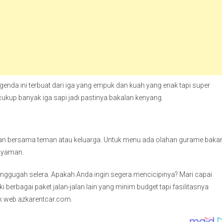
genda ini terbuat dari iga yang empuk dan kuah yang enak tapi super
ukup banyak iga sapi jadi pastinya bakalan kenyang.
kan bersama teman atau keluarga. Untuk menu ada olahan gurame baka
 nyaman.
ggugah selera. Apakah Anda ingin segera mencicipinya? Mari capai
berbagai paket jalan-jalan lain yang minim budget tapi fasilitasnya
k web azkarentcar.com.