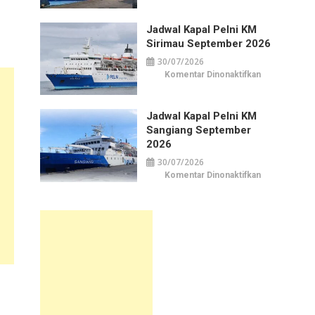
Kapal
Pelni
KM
Jadwal Kapal Pelni KM
Awu
September
Sirimau September 2026
2026
30/07/2026
pada
Komentar Dinonaktifkan
Jadwal
Kapal
Pelni
KM
Jadwal Kapal Pelni KM
Sirimau
September
Sangiang September
2026
2026
30/07/2026
pada
Komentar Dinonaktifkan
Jadwal
Kapal
Pelni
KM
Sangiang
September
2026