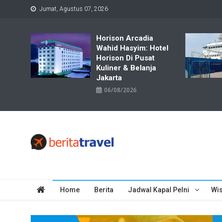
Skip
Jumat, Agustus 07, 2026
to
content
Horison Arcadia
Wahid Hasyim: Hotel
Horison Di Pusat
Kuliner & Belanja
Jakarta
06/08/2026
Travelbiz
Situs Informasi Destinasi Wisata Resep Makanan, Kuliner, Jad
Home
Berita
Jadwal Kapal Pelni
Wis