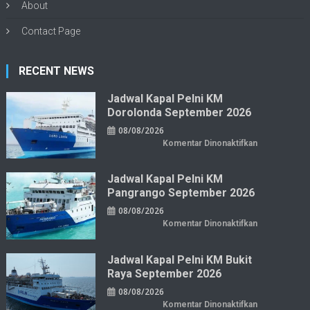
About
Contact Page
RECENT NEWS
Jadwal Kapal Pelni KM
Dorolonda September 2026
08/08/2026
pada
Komentar Dinonaktifkan
Jadwal
Kapal
Pelni
KM
Jadwal Kapal Pelni KM
Dorolonda
Pangrango September 2026
September
2026
08/08/2026
pada
Komentar Dinonaktifkan
Jadwal
Kapal
Pelni
KM
Jadwal Kapal Pelni KM Bukit
Pangrango
Raya September 2026
September
2026
08/08/2026
pada
Komentar Dinonaktifkan