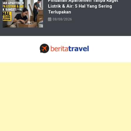
Pindahan Apartemen Tanpa Kaget
Listrik & Air: 5 Hal Yang Sering
Terlupakan
08/08/2026
Travelbiz
Situs Informasi Destinasi Wisata Resep Makanan, Kuliner, Jadwal
Tiket Pelni Ferry Kereta Lengkap