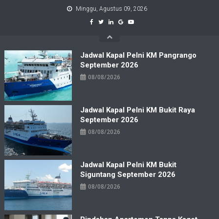
Skip
Minggu, Agustus 09, 2026
to
content
Jadwal Kapal Pelni KM Pangrango
September 2026
08/08/2026
Jadwal Kapal Pelni KM Bukit Raya
September 2026
08/08/2026
Jadwal Kapal Pelni KM Bukit
Siguntang September 2026
08/08/2026