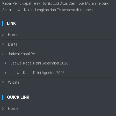
Kapal Pelni
, Kapal Ferry,
Hotel.co.id Situs Cari Hotel Murah Terbaik
Serta Jadwal Kereta Lengkap dan Terpercaya di Indonesia.
LINK
Home
Berita
Jadwal Kapal Pelni
Jadwal Kapal Pelni September 2026
Jadwal Kapal Pelni Agustus 2026
Wisata
QUICK LINK
Home