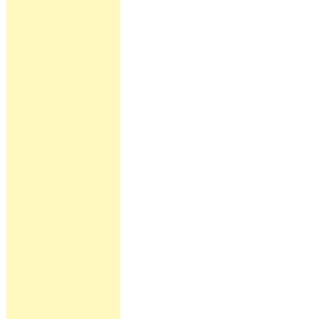
yang
Sering
Terlupakan