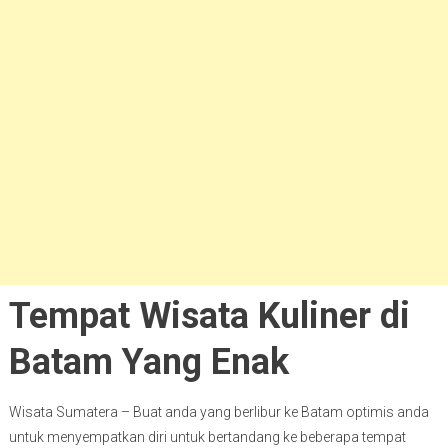
Tempat Wisata Kuliner di
Batam Yang Enak
Wisata Sumatera – Buat anda yang berlibur ke Batam optimis anda
untuk menyempatkan diri untuk bertandang ke beberapa tempat