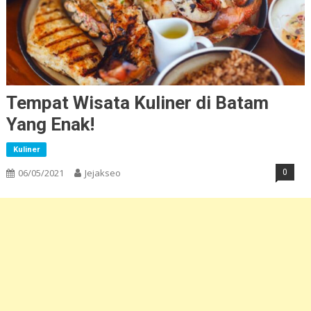
Tempat Wisata Kuliner di Batam
Yang Enak!
Kuliner
06/05/2021
Jejakseo
0