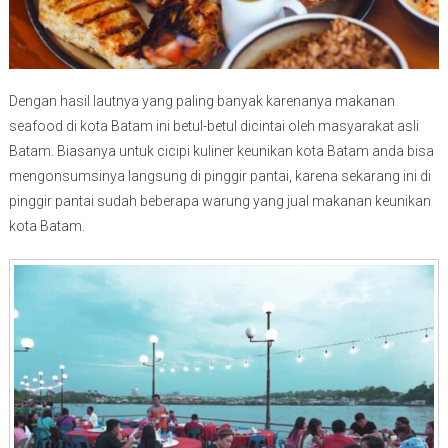
Dengan hasil lautnya yang paling banyak karenanya makanan
seafood di kota Batam ini betul-betul dicintai oleh masyarakat asli
Batam. Biasanya untuk cicipi kuliner keunikan kota Batam anda bisa
mengonsumsinya langsung di pinggir pantai, karena sekarang ini di
pinggir pantai sudah beberapa warung yang jual makanan keunikan
kota Batam.