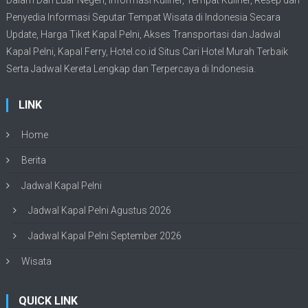
Dalam Dan Luar Negeri, Informasi Kuliner, Tempat
Kuliner
, Resep dan
Penyedia Informasi Seputar Tempat
Wisata
di Indonesia Secara
Update,
Harga Tiket Kapal Pelni
, Akses Transportasi dan
Jadwal
Kapal Pelni
, Kapal Ferry,
Hotel.co.id Situs Cari Hotel Murah Terbaik
Serta Jadwal Kereta Lengkap dan Terpercaya di Indonesia.
LINK
Home
Berita
Jadwal Kapal Pelni
Jadwal Kapal Pelni Agustus 2026
Jadwal Kapal Pelni September 2026
Wisata
QUICK LINK