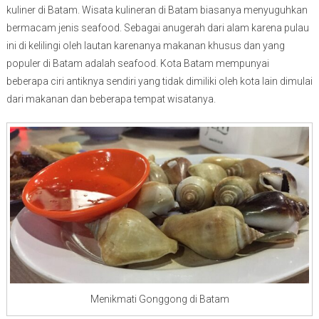
kuliner di Batam. Wisata kulineran di Batam biasanya menyuguhkan
bermacam jenis seafood. Sebagai anugerah dari alam karena pulau
ini di kelilingi oleh lautan karenanya makanan khusus dan yang
populer di Batam adalah seafood. Kota Batam mempunyai
beberapa ciri antiknya sendiri yang tidak dimiliki oleh kota lain dimulai
dari makanan dan beberapa tempat wisatanya.
Menikmati Gonggong di Batam