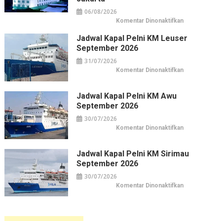
–
Step‑by‑Step
06/08/2026
Guide
pada
Komentar Dinonaktifkan
for
Horison
U.S.
Arcadia
Players
Jadwal Kapal Pelni KM Leuser
Wahid
Hasyim:
September 2026
Hotel
Horison
31/07/2026
di
Pusat
pada
Komentar Dinonaktifkan
Kuliner
Jadwal
&
Kapal
Belanja
Pelni
Jakarta
KM
Jadwal Kapal Pelni KM Awu
Leuser
September 2026
September
2026
30/07/2026
pada
Komentar Dinonaktifkan
Jadwal
Kapal
Pelni
KM
Jadwal Kapal Pelni KM Sirimau
Awu
September 2026
September
2026
30/07/2026
pada
Komentar Dinonaktifkan
Jadwal
Kapal
Pelni
KM
Sirimau
September