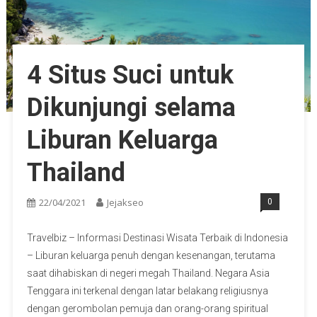
4 Situs Suci untuk
Dikunjungi selama
Liburan Keluarga
Thailand
22/04/2021
Jejakseo
0
Travelbiz – Informasi Destinasi Wisata Terbaik di Indonesia
– Liburan keluarga penuh dengan kesenangan, terutama
saat dihabiskan di negeri megah Thailand. Negara Asia
Tenggara ini terkenal dengan latar belakang religiusnya
dengan gerombolan pemuja dan orang-orang spiritual