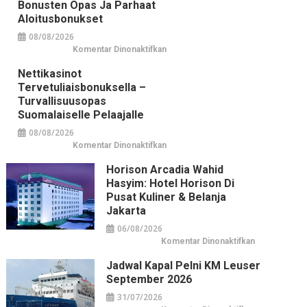
Bonusten Opas Ja Parhaat
–
Features,
Aloitusbonukset
Privacy,
Pricing
08/08/2026
&
Mobile
pada
Komentar Dinonaktifkan
Access
Aloittelijoiden
nettikasinot:
Nettikasinot
bonusten
opas
Tervetuliaisbonuksella –
ja
parhaat
Turvallisuusopas
aloitusbonukset
Suomalaiselle Pelaajalle
08/08/2026
pada
Komentar Dinonaktifkan
Nettikasinot
tervetuliaisbonuksella
Horison Arcadia Wahid
–
turvallisuusopas
Hasyim: Hotel Horison Di
suomalaiselle
pelaajalle
Pusat Kuliner & Belanja
Jakarta
06/08/2026
pada
Komentar Dinonaktifkan
Horison
Arcadia
Jadwal Kapal Pelni KM Leuser
Wahid
Hasyim:
September 2026
Hotel
Horison
31/07/2026
di
Pusat