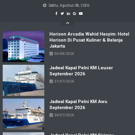
Skip
Sabtu, Agustus 08, 2026
to
content
Horison Arcadia Wahid Hasyim: Hotel
Horison Di Pusat Kuliner & Belanja
Jakarta
06/08/2026
Jadwal Kapal Pelni KM Leuser
September 2026
31/07/2026
Jadwal Kapal Pelni KM Awu
September 2026
30/07/2026