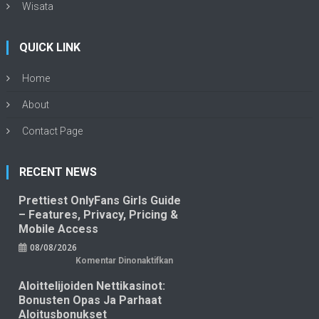
Wisata
QUICK LINK
Home
About
Contact Page
RECENT NEWS
Prettiest OnlyFans Girls Guide
– Features, Privacy, Pricing &
Mobile Access
08/08/2026
pada
Komentar Dinonaktifkan
Prettiest
OnlyFans
Aloittelijoiden Nettikasinot:
Girls
Guide
Bonusten Opas Ja Parhaat
–
Features,
Aloitusbonukset