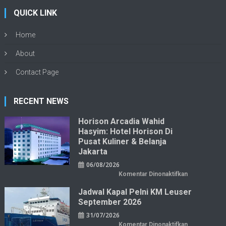
QUICK LINK
Home
About
Contact Page
RECENT NEWS
Horison Arcadia Wahid
Hasyim: Hotel Horison Di
Pusat Kuliner & Belanja
Jakarta
06/08/2026
pada
Komentar Dinonaktifkan
Horison
Arcadia
Jadwal Kapal Pelni KM Leuser
Wahid
Hasyim:
September 2026
Hotel
Horison
31/07/2026
di
Pusat
pada
Komentar Dinonaktifkan