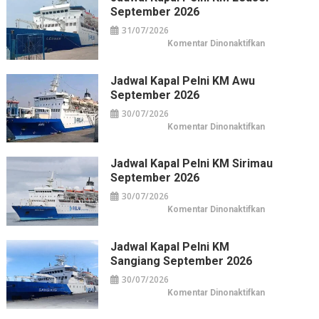
Hasyim:
September 2026
Hotel
Horison
31/07/2026
di
Pusat
pada
Komentar Dinonaktifkan
Kuliner
Jadwal
&
Kapal
Belanja
Pelni
Jakarta
KM
Jadwal Kapal Pelni KM Awu
Leuser
September 2026
September
2026
30/07/2026
pada
Komentar Dinonaktifkan
Jadwal
Kapal
Pelni
KM
Jadwal Kapal Pelni KM Sirimau
Awu
September 2026
September
2026
30/07/2026
pada
Komentar Dinonaktifkan
Jadwal
Kapal
Pelni
KM
Jadwal Kapal Pelni KM
Sirimau
Sangiang September 2026
September
2026
30/07/2026
pada
Komentar Dinonaktifkan
Jadwal
Kapal
Pelni