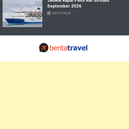
Jadwal Kapal Pelni KM Sirimau
September 2026
30/07/2026
Travelbiz
Situs Informasi Destinasi Wisata Resep Makanan, Kuliner, Jadwal
Tiket Pelni Ferry Kereta Lengkap