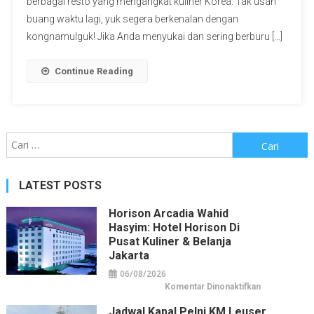
berbagai resto yang mengangkat kuliner Korea. Tak usah
buang waktu lagi, yuk segera berkenalan dengan
kongnamulguk! Jika Anda menyukai dan sering berburu […]
Continue Reading
Cari
untuk:
LATEST POSTS
Horison Arcadia Wahid
Hasyim: Hotel Horison Di
Pusat Kuliner & Belanja
Jakarta
06/08/2026
pada
Komentar Dinonaktifkan
Horison
Arcadia
Jadwal Kapal Pelni KM Leuser
Wahid