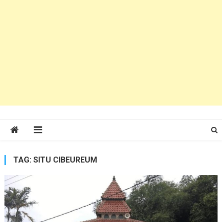
TAG:
SITU CIBEUREUM