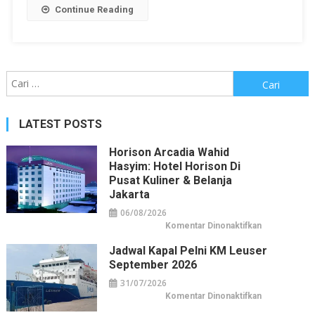
Continue Reading
Cari
untuk:
LATEST POSTS
Horison Arcadia Wahid
Hasyim: Hotel Horison Di
Pusat Kuliner & Belanja
Jakarta
06/08/2026
pada
Komentar Dinonaktifkan
Horison
Arcadia
Jadwal Kapal Pelni KM Leuser
Wahid
Hasyim:
September 2026
Hotel
Horison
31/07/2026
di
Pusat
pada
Komentar Dinonaktifkan
Kuliner
Jadwal
&
Kapal