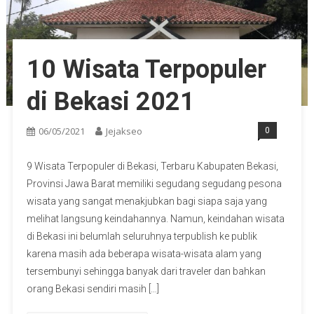
10 Wisata Terpopuler
di Bekasi 2021
06/05/2021
Jejakseo
0
9 Wisata Terpopuler di Bekasi, Terbaru Kabupaten Bekasi,
Provinsi Jawa Barat memiliki segudang segudang pesona
wisata yang sangat menakjubkan bagi siapa saja yang
melihat langsung keindahannya. Namun, keindahan wisata
di Bekasi ini belumlah seluruhnya terpublish ke publik
karena masih ada beberapa wisata-wisata alam yang
tersembunyi sehingga banyak dari traveler dan bahkan
orang Bekasi sendiri masih […]