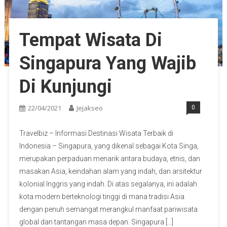
Tempat Wisata Di
Singapura Yang Wajib
Di Kunjungi
22/04/2021
Jejakseo
0
Travelbiz – Informasi Destinasi Wisata Terbaik di
Indonesia – Singapura, yang dikenal sebagai Kota Singa,
merupakan perpaduan menarik antara budaya, etnis, dan
masakan Asia, keindahan alam yang indah, dan arsitektur
kolonial Inggris yang indah. Di atas segalanya, ini adalah
kota modern berteknologi tinggi di mana tradisi Asia
dengan penuh semangat merangkul manfaat pariwisata
global dan tantangan masa depan. Singapura […]