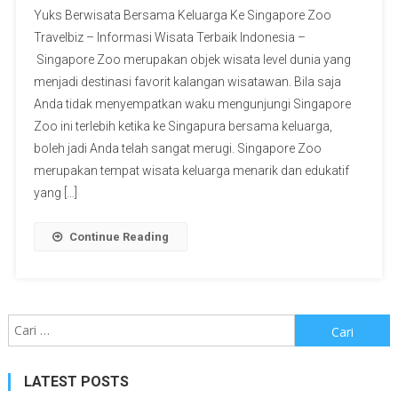
Yuks Berwisata Bersama Keluarga Ke Singapore Zoo
Travelbiz – Informasi Wisata Terbaik Indonesia –
Singapore Zoo merupakan objek wisata level dunia yang
menjadi destinasi favorit kalangan wisatawan. Bila saja
Anda tidak menyempatkan waku mengunjungi Singapore
Zoo ini terlebih ketika ke Singapura bersama keluarga,
boleh jadi Anda telah sangat merugi. Singapore Zoo
merupakan tempat wisata keluarga menarik dan edukatif
yang […]
Continue Reading
Cari
untuk:
LATEST POSTS