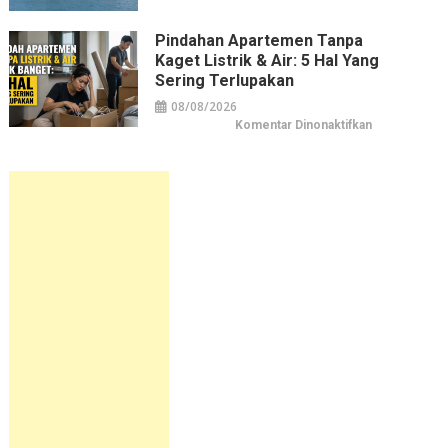
Kapal
Pelni
KM
Pindahan Apartemen Tanpa
Bukit
Kaget Listrik & Air: 5 Hal Yang
Siguntang
September
Sering Terlupakan
2026
08/08/2026
pada
Komentar Dinonaktifkan
Pindahan
Apartemen
tanpa
Kaget
Listrik
&
Air:
5
Hal
yang
Sering
Terlupakan