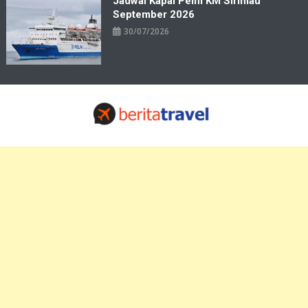
Jadwal Kapal Pelni KM Sirimau
September 2026
30/07/2026
Travelbiz
Situs Informasi Destinasi Wisata Resep Makanan, Kuliner, Jadwal
Tiket Pelni Ferry Kereta Lengkap