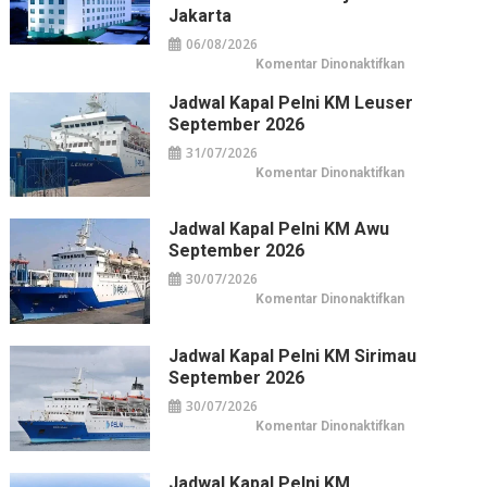
Jakarta
06/08/2026
pada
Komentar Dinonaktifkan
Horison
Arcadia
Jadwal Kapal Pelni KM Leuser
Wahid
Hasyim:
September 2026
Hotel
Horison
31/07/2026
di
Pusat
pada
Komentar Dinonaktifkan
Kuliner
Jadwal
&
Kapal
Belanja
Pelni
Jakarta
KM
Jadwal Kapal Pelni KM Awu
Leuser
September 2026
September
2026
30/07/2026
pada
Komentar Dinonaktifkan
Jadwal
Kapal
Pelni
KM
Jadwal Kapal Pelni KM Sirimau
Awu
September 2026
September
2026
30/07/2026
pada
Komentar Dinonaktifkan
Jadwal
Kapal
Pelni
KM
Jadwal Kapal Pelni KM