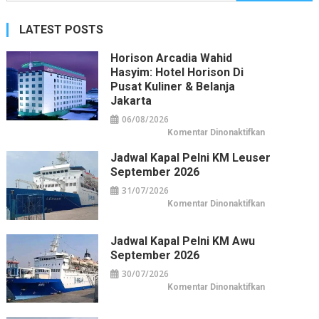
untuk:
LATEST POSTS
Horison Arcadia Wahid
Hasyim: Hotel Horison Di
Pusat Kuliner & Belanja
Jakarta
06/08/2026
pada
Komentar Dinonaktifkan
Horison
Arcadia
Jadwal Kapal Pelni KM Leuser
Wahid
Hasyim:
September 2026
Hotel
Horison
31/07/2026
di
Pusat
pada
Komentar Dinonaktifkan
Kuliner
Jadwal
&
Kapal
Belanja
Pelni
Jakarta
KM
Jadwal Kapal Pelni KM Awu
Leuser
September 2026
September
2026
30/07/2026
pada
Komentar Dinonaktifkan
Jadwal
Kapal
Pelni