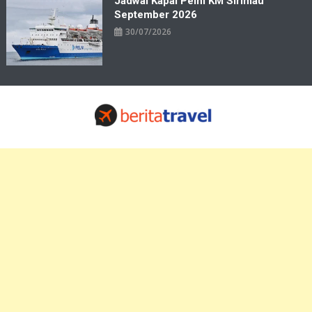
Jadwal Kapal Pelni KM Sirimau
September 2026
30/07/2026
Travelbiz
Situs Informasi Destinasi Wisata Resep Makanan, Kuliner, Jadwal
Tiket Pelni Ferry Kereta Lengkap