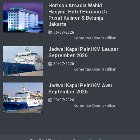
Horison Arcadia Wahid
Hasyim: Hotel Horison Di
Pusat Kuliner & Belanja
Jakarta
06/08/2026
pada
Komentar Dinonaktifkan
Horison
Arcadia
Jadwal Kapal Pelni KM Leuser
Wahid
Hasyim:
September 2026
Hotel
Horison
31/07/2026
di
Pusat
pada
Komentar Dinonaktifkan
Kuliner
Jadwal
&
Kapal
Belanja
Pelni
Jakarta
KM
Jadwal Kapal Pelni KM Awu
Leuser
September 2026
September
2026
30/07/2026
pada
Komentar Dinonaktifkan
Jadwal
Kapal
Pelni
KM
Awu
September
2026