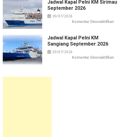
KM
Jadwal Kapal Pelni KM Sirimau
Awu
September 2026
September
2026
30/07/2026
pada
Komentar Dinonaktifkan
Jadwal
Kapal
Pelni
KM
Jadwal Kapal Pelni KM
Sirimau
Sangiang September 2026
September
2026
30/07/2026
pada
Komentar Dinonaktifkan
Jadwal
Kapal
Pelni
KM
Sangiang
September
2026