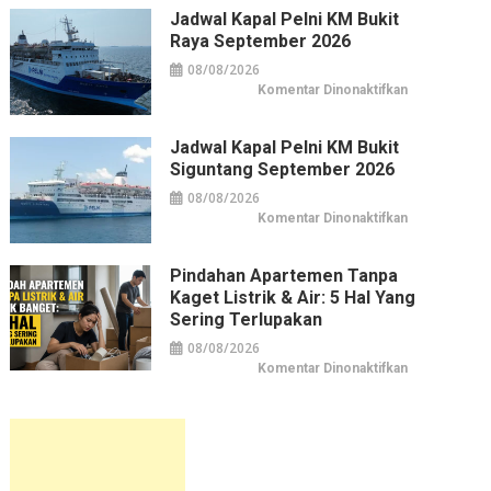
Pelni
KM
Jadwal Kapal Pelni KM Bukit
Pangrango
Raya September 2026
September
2026
08/08/2026
pada
Komentar Dinonaktifkan
Jadwal
Kapal
Pelni
KM
Jadwal Kapal Pelni KM Bukit
Bukit
Siguntang September 2026
Raya
September
2026
08/08/2026
pada
Komentar Dinonaktifkan
Jadwal
Kapal
Pelni
KM
Pindahan Apartemen Tanpa
Bukit
Kaget Listrik & Air: 5 Hal Yang
Siguntang
September
Sering Terlupakan
2026
08/08/2026
pada
Komentar Dinonaktifkan
Pindahan
Apartemen
tanpa
Kaget
Listrik
&
Air:
5
Hal