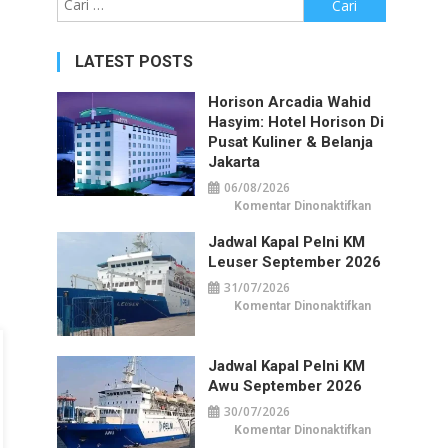
untuk:
LATEST POSTS
Horison Arcadia Wahid
Hasyim: Hotel Horison Di
Pusat Kuliner & Belanja
Jakarta
06/08/2026
pada
Komentar Dinonaktifkan
Horison
Arcadia
Jadwal Kapal Pelni KM
Wahid
Hasyim:
Leuser September 2026
Hotel
Horison
31/07/2026
di
Pusat
pada
Komentar Dinonaktifkan
Kuliner
Jadwal
&
Kapal
Belanja
Pelni
Jakarta
KM
Jadwal Kapal Pelni KM
Leuser
September
Awu September 2026
2026
30/07/2026
pada
Komentar Dinonaktifkan
Jadwal