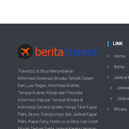
LINK
Home
Berita
Travel.biz.id Situs Menyediakan
Jadwal K
Informasi
Destinasi Wisata
Terbaik Dalam
Dan Luar Negeri, Informasi Kuliner,
Jadwal
Tempat
Kuliner
, Resep dan Penyedia
Jadwal
Informasi Seputar Tempat
Wisata
di
Indonesia Secara Update,
Harga Tiket Kapal
Wisata
Pelni
, Akses Transportasi dan
Jadwal Kapal
Pelni
, Kapal Ferry,
Hotel.co.id Situs Cari Hotel
Murah Terbaik
Serta Jadwal Kereta Lengkap