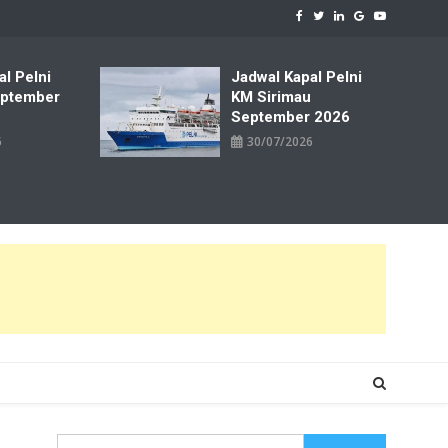
al Pelni
Jadwal Kapal Pelni
ptember
KM Sirimau
September 2026
6
30/07/2026
Cari