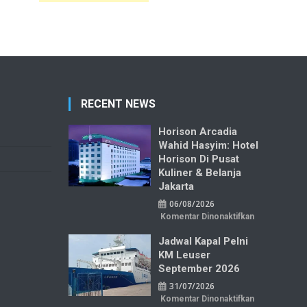
RECENT NEWS
Horison Arcadia
Wahid Hasyim: Hotel
Horison Di Pusat
Kuliner & Belanja
Jakarta
06/08/2026
pada
Komentar Dinonaktifkan
Horison
Arcadia
Jadwal Kapal Pelni
Wahid
Hasyim:
KM Leuser
Hotel
Horison
September 2026
di
Pusat
31/07/2026
Kuliner
&
pada
Komentar Dinonaktifkan
Belanja
Jadwal