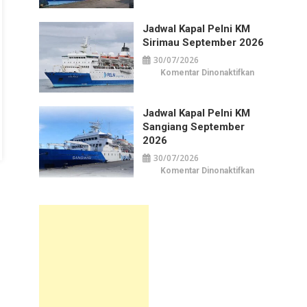
Kapal
Pelni
KM
Jadwal Kapal Pelni KM
Awu
September
Sirimau September 2026
2026
30/07/2026
pada
Komentar Dinonaktifkan
Jadwal
Kapal
Pelni
KM
Jadwal Kapal Pelni KM
Sirimau
September
Sangiang September
2026
2026
30/07/2026
pada
Komentar Dinonaktifkan
Jadwal
Kapal
Pelni
KM
Sangiang
September
2026