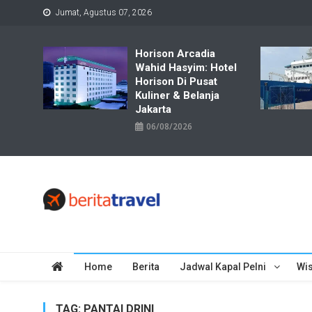
Skip
Jumat, Agustus 07, 2026
to
content
Horison Arcadia
Wahid Hasyim: Hotel
Horison Di Pusat
Kuliner & Belanja
Jakarta
06/08/2026
Travelbiz
Situs Informasi Destinasi Wisata Resep Makanan, Kuliner, Jad
Home
Berita
Jadwal Kapal Pelni
Wis
TAG:
PANTAI DRINI