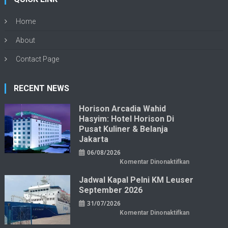
Home
About
Contact Page
RECENT NEWS
Horison Arcadia Wahid
Hasyim: Hotel Horison Di
Pusat Kuliner & Belanja
Jakarta
06/08/2026
pada
Komentar Dinonaktifkan
Horison
Arcadia
Jadwal Kapal Pelni KM Leuser
Wahid
Hasyim:
September 2026
Hotel
Horison
31/07/2026
di
Pusat
pada
Komentar Dinonaktifkan
Kuliner
Jadwal
&
Kapal