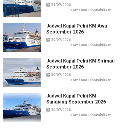
Horison
31/07/2026
di
Pusat
pada
Komentar Dinonaktifkan
Kuliner
Jadwal
&
Kapal
Belanja
Pelni
Jakarta
KM
Jadwal Kapal Pelni KM Awu
Leuser
September 2026
September
2026
30/07/2026
pada
Komentar Dinonaktifkan
Jadwal
Kapal
Pelni
KM
Jadwal Kapal Pelni KM Sirimau
Awu
September 2026
September
2026
30/07/2026
pada
Komentar Dinonaktifkan
Jadwal
Kapal
Pelni
KM
Jadwal Kapal Pelni KM
Sirimau
Sangiang September 2026
September
2026
30/07/2026
pada
Komentar Dinonaktifkan
Jadwal
Kapal
Pelni
KM
Sangiang