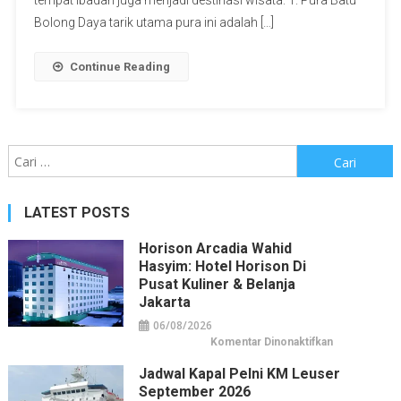
tempat ibadah juga menjadi destinasi wisata. 1. Pura Batu
Bolong Daya tarik utama pura ini adalah […]
Continue Reading
Cari
untuk:
LATEST POSTS
Horison Arcadia Wahid
Hasyim: Hotel Horison Di
Pusat Kuliner & Belanja
Jakarta
06/08/2026
pada
Komentar Dinonaktifkan
Horison
Arcadia
Jadwal Kapal Pelni KM Leuser
Wahid
Hasyim:
September 2026
Hotel