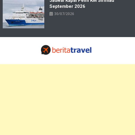
Jadwal Kapal Pelni KM Sirimau
September 2026
30/07/2026
Travelbiz
Situs Informasi Destinasi Wisata Resep Makanan, Kuliner, Jadwal
Tiket Pelni Ferry Kereta Lengkap