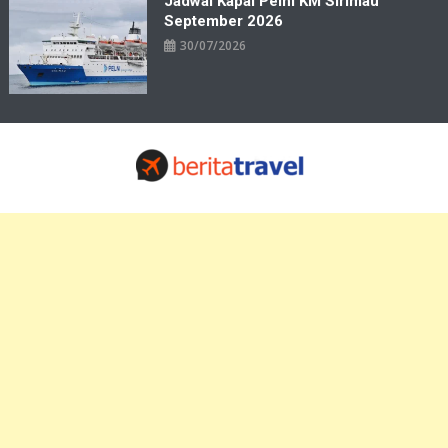
Jadwal Kapal Pelni KM Sirimau
September 2026
30/07/2026
Travelbiz
Situs Informasi Destinasi Wisata Resep Makanan, Kuliner, Jadwal
Tiket Pelni Ferry Kereta Lengkap