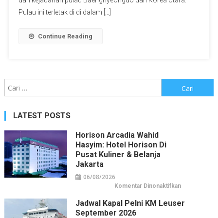
dari kejauahan pulau Baengnyeongdo dan Korea Utara.
Pulau ini terletak di di dalam […]
Continue Reading
Cari
untuk:
LATEST POSTS
Horison Arcadia Wahid
Hasyim: Hotel Horison Di
Pusat Kuliner & Belanja
Jakarta
06/08/2026
pada
Komentar Dinonaktifkan
Horison
Arcadia
Jadwal Kapal Pelni KM Leuser
Wahid
Hasyim:
September 2026
Hotel