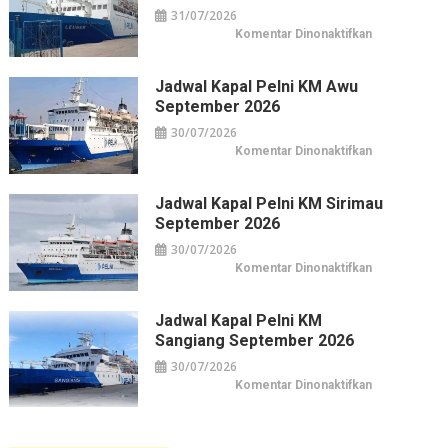
Horison
31/07/2026
di
Pusat
pada
Komentar Dinonaktifkan
Kuliner
Jadwal
&
Kapal
Belanja
Pelni
Jakarta
KM
Jadwal Kapal Pelni KM Awu
Leuser
September 2026
September
2026
30/07/2026
pada
Komentar Dinonaktifkan
Jadwal
Kapal
Pelni
KM
Jadwal Kapal Pelni KM Sirimau
Awu
September 2026
September
2026
30/07/2026
pada
Komentar Dinonaktifkan
Jadwal
Kapal
Pelni
KM
Jadwal Kapal Pelni KM
Sirimau
Sangiang September 2026
September
2026
30/07/2026
pada
Komentar Dinonaktifkan
Jadwal
Kapal
Pelni
KM
Sangiang