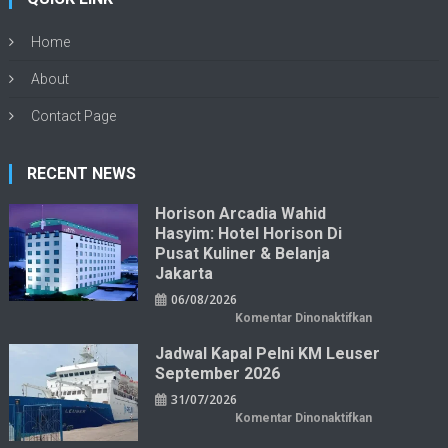
Home
About
Contact Page
RECENT NEWS
Horison Arcadia Wahid
Hasyim: Hotel Horison Di
Pusat Kuliner & Belanja
Jakarta
06/08/2026
pada
Komentar Dinonaktifkan
Horison
Arcadia
Jadwal Kapal Pelni KM Leuser
Wahid
Hasyim:
September 2026
Hotel
Horison
31/07/2026
di
Pusat
pada
Komentar Dinonaktifkan
Kuliner
Jadwal
&
Kapal