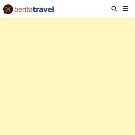
Skip
Mai
to
Open
Men
Search
content