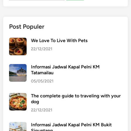
a
n
D
i
Post Populer
v
i
We Love To Live With Pets
n
22/12/2021
g
S
e
Informasi Jadwal Kapal Pelni KM
p
Tatamailau
u
05/05/2021
a
s
The complete guide to traveling with your
n
dog
y
22/12/2021
a
d
Informasi Jadwal Kapal Pelni KM Bukit
i
Siguntang