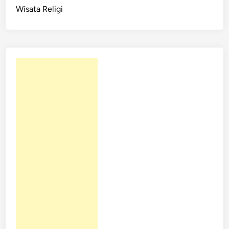
Wisata Religi