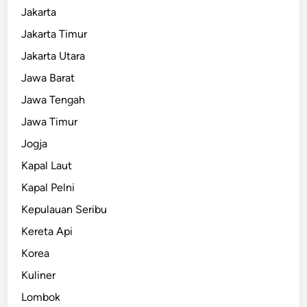
Jakarta
Jakarta Timur
Jakarta Utara
Jawa Barat
Jawa Tengah
Jawa Timur
Jogja
Kapal Laut
Kapal Pelni
Kepulauan Seribu
Kereta Api
Korea
Kuliner
Lombok