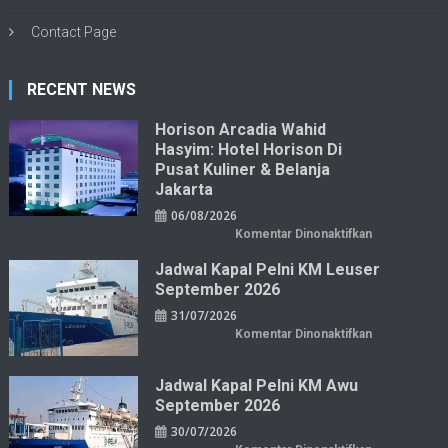
Contact Page
RECENT NEWS
Horison Arcadia Wahid
Hasyim: Hotel Horison Di
Pusat Kuliner & Belanja
Jakarta
06/08/2026
pada
Komentar Dinonaktifkan
Horison
Arcadia
Jadwal Kapal Pelni KM Leuser
Wahid
Hasyim:
September 2026
Hotel
Horison
31/07/2026
di
Pusat
pada
Komentar Dinonaktifkan
Kuliner
Jadwal
&
Kapal
Belanja
Pelni
Jakarta
KM
Jadwal Kapal Pelni KM Awu
Leuser
September 2026
September
2026
30/07/2026