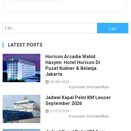
Cari
untuk:
LATEST POSTS
Horison Arcadia Wahid
Hasyim: Hotel Horison Di
Pusat Kuliner & Belanja
Jakarta
06/08/2026
pada
Komentar Dinonaktifkan
Horison
Arcadia
Jadwal Kapal Pelni KM Leuser
Wahid
Hasyim:
September 2026
Hotel
Horison
31/07/2026
di
Pusat
pada
Komentar Dinonaktifkan
Kuliner
Jadwal
&
Kapal
Belanja
Pelni
Jakarta
KM