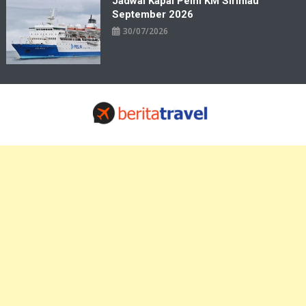
Jadwal Kapal Pelni KM Sirimau
September 2026
30/07/2026
Travelbiz
Situs Informasi Destinasi Wisata Resep Makanan, Kuliner, Jadwal
Tiket Pelni Ferry Kereta Lengkap