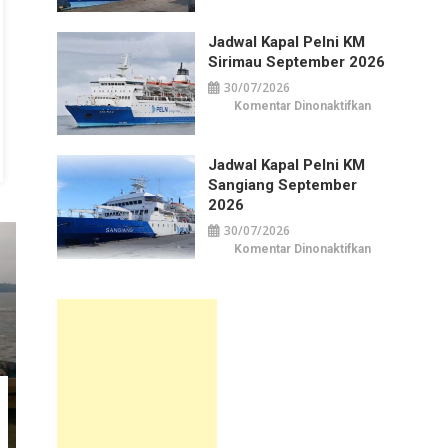
Kapal
Pelni
KM
Jadwal Kapal Pelni KM
Awu
September
Sirimau September 2026
2026
30/07/2026
pada
Komentar Dinonaktifkan
Jadwal
Kapal
Pelni
KM
Jadwal Kapal Pelni KM
Sirimau
September
Sangiang September
2026
2026
30/07/2026
pada
Komentar Dinonaktifkan
Jadwal
Kapal
Pelni
KM
Sangiang
September
2026