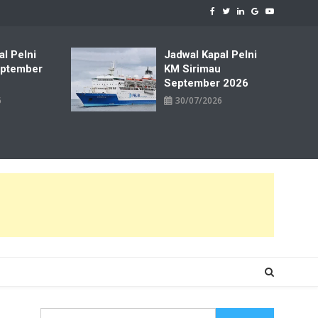
al Pelni
Jadwal Kapal Pelni
ptember
KM Sirimau
September 2026
6
30/07/2026
Cari