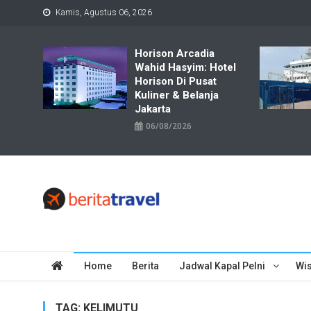
Skip
Kamis, Agustus 06, 2026
to
content
Horison Arcadia
Wahid Hasyim: Hotel
Horison Di Pusat
Kuliner & Belanja
Jakarta
06/08/2026
Travelbiz
Situs Informasi Destinasi Wisata Resep Makanan, Kuliner, Jad
Home
Berita
Jadwal Kapal Pelni
Wis
TAG:
KELIMUTU