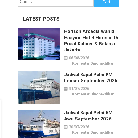
untuk:
LATEST POSTS
Horison Arcadia Wahid
Hasyim: Hotel Horison Di
Pusat Kuliner & Belanja
Jakarta
06/08/2026
pada
Komentar Dinonaktifkan
Horison
Arcadia
Jadwal Kapal Pelni KM
Wahid
Hasyim:
Leuser September 2026
Hotel
Horison
31/07/2026
di
Pusat
pada
Komentar Dinonaktifkan
Kuliner
Jadwal
&
Kapal
Belanja
Pelni
Jakarta
KM
Jadwal Kapal Pelni KM
Leuser
September
Awu September 2026
2026
30/07/2026
pada
Komentar Dinonaktifkan
Jadwal