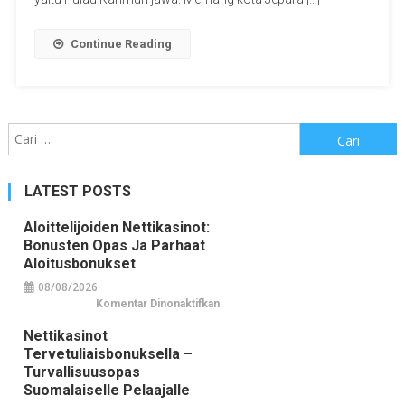
Continue Reading
Cari
untuk:
LATEST POSTS
Aloittelijoiden Nettikasinot:
Bonusten Opas Ja Parhaat
Aloitusbonukset
08/08/2026
pada
Komentar Dinonaktifkan
Aloittelijoiden
nettikasinot:
Nettikasinot
bonusten
opas
Tervetuliaisbonuksella –
ja
parhaat
Turvallisuusopas
aloitusbonukset
Suomalaiselle Pelaajalle