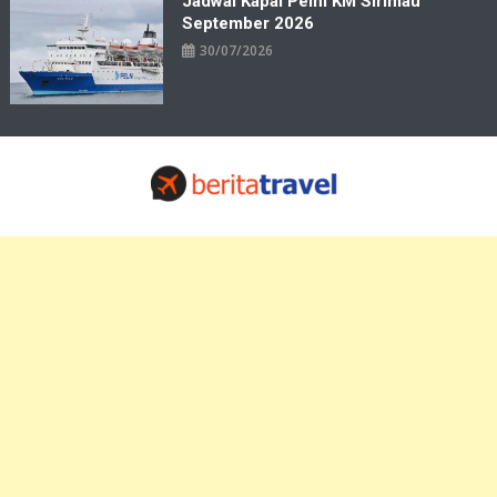
Jadwal Kapal Pelni KM Sirimau
September 2026
30/07/2026
Travelbiz
Situs Informasi Destinasi Wisata Resep Makanan, Kuliner, Jadwal
Tiket Pelni Ferry Kereta Lengkap