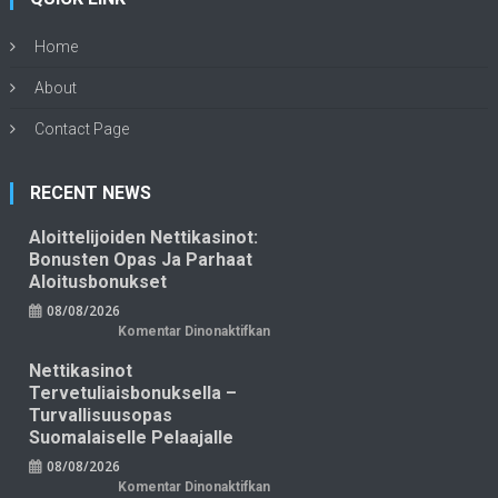
Home
About
Contact Page
RECENT NEWS
Aloittelijoiden Nettikasinot:
Bonusten Opas Ja Parhaat
Aloitusbonukset
08/08/2026
pada
Komentar Dinonaktifkan
Aloittelijoiden
nettikasinot:
Nettikasinot
bonusten
opas
Tervetuliaisbonuksella –
ja
parhaat
Turvallisuusopas
aloitusbonukset
Suomalaiselle Pelaajalle
08/08/2026
pada
Komentar Dinonaktifkan