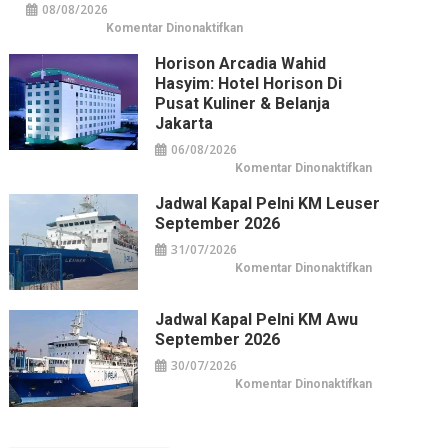
08/08/2026
pada
Komentar Dinonaktifkan
Nettikasinot
tervetuliaisbonuksella
Horison Arcadia Wahid
–
turvallisuusopas
Hasyim: Hotel Horison Di
suomalaiselle
pelaajalle
Pusat Kuliner & Belanja
Jakarta
06/08/2026
pada
Komentar Dinonaktifkan
Horison
Arcadia
Jadwal Kapal Pelni KM Leuser
Wahid
Hasyim:
September 2026
Hotel
Horison
31/07/2026
di
Pusat
pada
Komentar Dinonaktifkan
Kuliner
Jadwal
&
Kapal
Belanja
Pelni
Jakarta
KM
Jadwal Kapal Pelni KM Awu
Leuser
September 2026
September
2026
30/07/2026
pada
Komentar Dinonaktifkan
Jadwal
Kapal
Pelni
KM
Awu